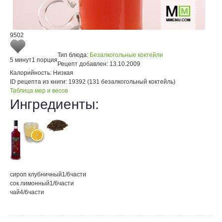
9502
Тип блюда:
Безалкогольные коктейли
5 минут
1 порция
Рецепт добавлен:
13.10.2009
Калорийность:
Низкая
ID рецепта из книги:
19392 (131 безалкогольный коктейль)
Таблица мер и весов
Ингредиенты:
сироп клубничный
1/6
части
сок лимонный
1/6
части
чай
4/6
части