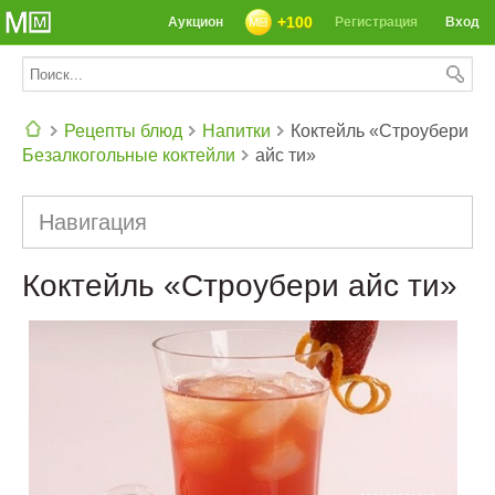
+100
Аукцион
Регистрация
Вход
Рецепты блюд
Напитки
Коктейль «Строубери
Безалкогольные коктейли
айс ти»
СЕГОДНЯ: 39142 РЕЦЕПТА
Навигация
Коктейль «Строубери айс ти»