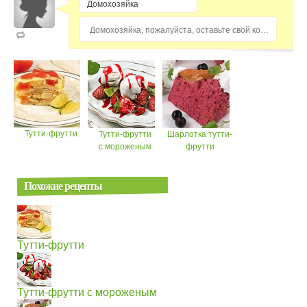
Домохозяйка, пожалуйста, оставьте свой комментарий...
Тутти-фрутти
Тутти-фрутти
Шарлотка тутти-
с мороженым
фрутти
Похожие рецепты
Тутти-фрутти
Тутти-фрутти с мороженым