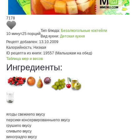
7178
Тип блюда:
Безалкогольные коктейли
10 минут
25 порций
Вид кухни:
Детская кухня
Рецепт добавлен:
13.10.2009
Калорийность:
Низкая
ID рецепта из книги:
19557 (Малышкам на обед)
Таблица мер и весов
Ингредиенты:
ягоды свежие
по вкусу
персики консервированные
по вкусу
груши
по вкусу
сливы
по вкусу
виноград
по вкусу