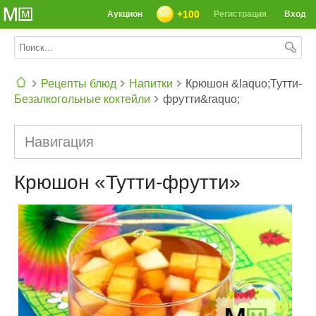
+100
Аукцион
Регистрация
Вход
Рецепты блюд
Напитки
Крюшон &laquo;Тутти-
Безалкогольные коктейли
фрутти&raquo;
СЕГОДНЯ: 39142 РЕЦЕПТА
Навигация
Крюшон «Тутти-фрутти»