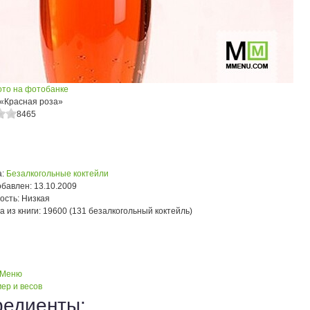
ото на фотобанке
 «Красная роза»
8465
:
Безалкогольные коктейли
обавлен:
13.10.2009
ость:
Низкая
а из книги:
19600 (131 безалкогольный коктейль)
 Меню
ер и весов
редиенты: