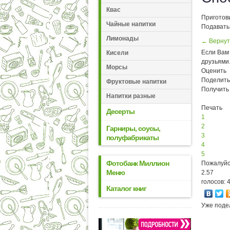
Квас
Приготов
Чайные напитки
Подавать
Лимонады
← Вернут
Если Вам 
Кисели
друзьями
Морсы
Оценить
Поделить
Фруктовые напитки
Получить
Напитки разные
Печать
Десерты
1
2
Гарниры, соусы,
3
полуфабрикаты
4
5
Фотобанк Миллион
Пожалуйс
Меню
2.57
голосов: 
Каталог книг
Уже поде