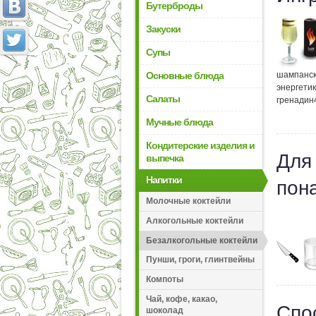
Бутерброды
Закуски
Супы
Основные блюда
шампанск
энергетик
Салаты
гренадин
Мучные блюда
Кондитерские изделия и
Для
выпечка
Напитки
пон
Молочные коктейли
Алкогольные коктейли
Безалкогольные коктейли
Пунши, гроги, глинтвейны
Компоты
Чай, кофе, какао,
Спо
шоколад