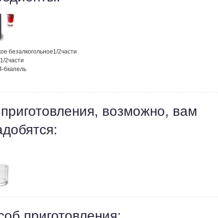
ое безалкогольное
1/2
части
1/2
части
4-6
капель
 приготовления, возможно, вам
адобятся:
соб приготовления: