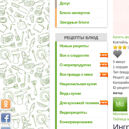
Досуг
Блоги экспертов
Звездные блоги
Купить ф
РЕЦЕПТЫ БЛЮД
Коктейль
Новые рецепты
Все о сладостях
5 минут
О морепродуктах
1 порция
Тип блюда
Вся правда о мясе
Рецепт д
Калорийн
Национальная кухня
ID рецепт
Виды кухни
Автор
Для кухонной техники
Видеорецепты
Миллион
Таблица м
Консервирование
Инг