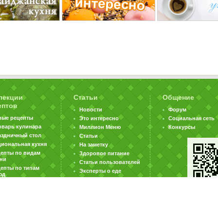
лекции
Статьи
Общение
ептов
Новости
Форум
вые рецепты
Это интересно
Социальная сеть
оварь кулинара
Миллион Меню
Конкурсы
аздничный стол
Статьи
циональная кухня
На заметку
цепты по видам
Здоровое питание
хни
Статьи пользователей
епты по типам
Эксперты о еде
юд
|
|
|
ратная связь
Карта сайта
Реклама на сайте
Вакансии