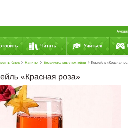
Аукци
отовить
Читать
Учиться
ецепты блюд
Напитки
Безалкогольные коктейли
Коктейль «Красная роза
тейль «Красная роза»