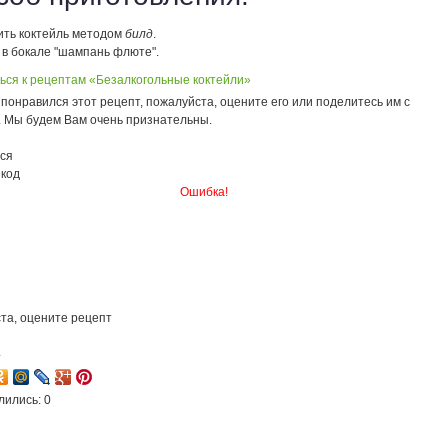
ить коктейль методом
билд
.
 в бокале "шампань флюте".
ься к рецептам «Безалкогольные коктейли»
понравился этот рецепт, пожалуйста, оцените его или поделитесь им с
. Мы будем Вам очень признательны.
ся
 код
Ошибка!
та, оцените рецепт
4
лились: 0