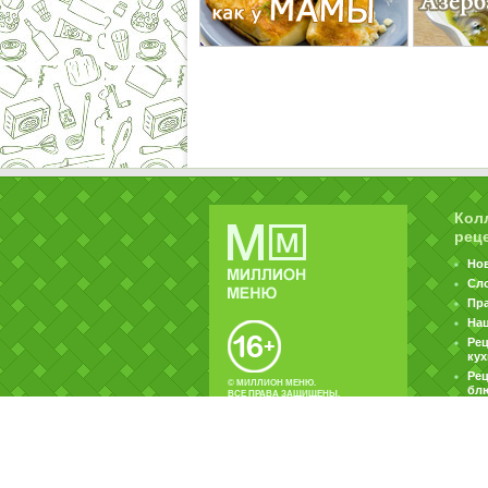
Кол
рец
Но
Сл
Пр
На
Ре
ку
Рец
© МИЛЛИОН МЕНЮ.
бл
ВСЕ ПРАВА ЗАЩИЩЕНЫ.
|
|
Контакты
Пользовательское соглашение
Об