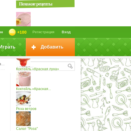
Похожие рецепты
Коктейль «Полуночная роза»
+100
он
Регистрация
Вход
Играть
Добавить
Коктейль «Красная шапочка»
»
Коктейль «Красная луна»
Коктейль «Красная...
Роза ветров
Салат "Роза"