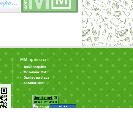
ММ проекты
Домоводство
Фотобанк ММ
Эксперты о еде
Каталог книг
© ООО «Издательство «Миллион Меню» 2002