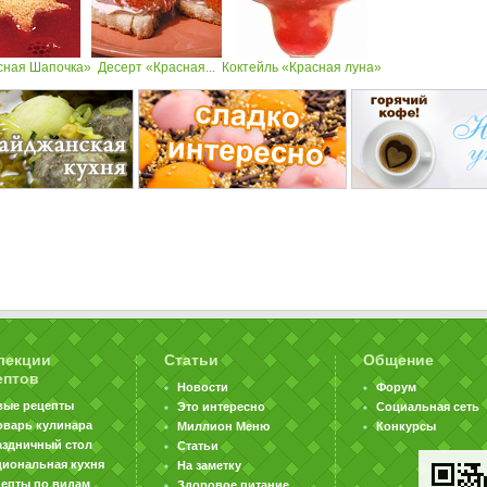
сная Шапочка»
Десерт «Красная...
Коктейль «Красная луна»
лекции
Статьи
Общение
ептов
Новости
Форум
вые рецепты
Это интересно
Социальная сеть
оварь кулинара
Миллион Меню
Конкурсы
аздничный стол
Статьи
циональная кухня
На заметку
цепты по видам
Здоровое питание