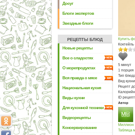
Досуг
Блоги экспертов
Звездные блоги
Купить ф
РЕЦЕПТЫ БЛЮД
Коктейль
Новые рецепты
Все о сладостях
5 минут
О морепродуктах
1 порция
Тип блюда
Вся правда о мясе
Вид кухни
Рецепт д
Национальная кухня
Калорийн
Виды кухни
ID рецепт
Автор
Для кухонной техники
Видеорецепты
Миллион
Консервирование
Таблица м