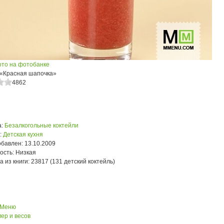
ото на фотобанке
 «Красная шапочка»
4862
:
Безалкогольные коктейли
:
Детская кухня
обавлен:
13.10.2009
ость:
Низкая
а из книги:
23817 (131 детский коктейль)
 Меню
ер и весов