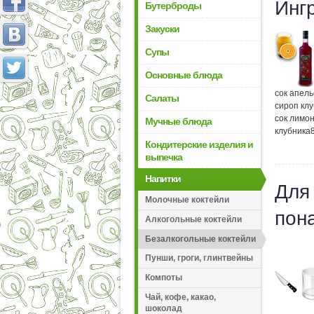
Инг
Бутерброды
Закуски
Супы
Основные блюда
сок апел
Салаты
сироп кл
сок лимо
Мучные блюда
клубника
Кондитерские изделия и
выпечка
Напитки
Для
Молочные коктейли
пон
Алкогольные коктейли
Безалкогольные коктейли
Пунши, гроги, глинтвейны
Компоты
Чай, кофе, какао,
шоколад