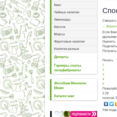
Квас
Спо
Чайные напитки
Лимонады
Смешать к
← Вернут
Кисели
Если Вам 
Морсы
друзьями
Фруктовые напитки
Оценить
Поделить
Напитки разные
Получить
Десерты
Печать
Гарниры, соусы,
1
полуфабрикаты
2
3
4
Фотобанк Миллион
5
Меню
Пожалуйс
2.29
Каталог книг
голосов: 
Уже поде