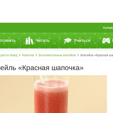
Аукци
отовить
Читать
Учиться
ецепты блюд
Напитки
Безалкогольные коктейли
Коктейль «Красная шапочка
тейль «Красная шапочка»