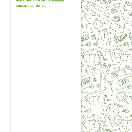
Фруктовый коктейль обещает
снизить остроту...