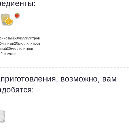
редиенты:
ьсиновый
60
миллилитров
убничный
20
миллилитров
нный
30
миллилитров
80
граммов
 приготовления, возможно, вам
адобятся: