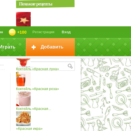
Похожие рецепты
Суп «Красная Шапочка»
+100
он
Регистрация
Вход
Играть
Добавить
Десерт «Красная...
»
Коктейль «Красная луна»
Коктейль «Красная роза»
Коктейль «Красная...
«Красная икра»