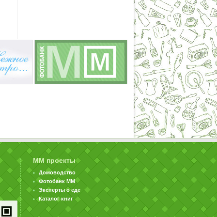
ММ проекты
Домоводство
Фотобанк ММ
Эксперты о еде
Каталог книг