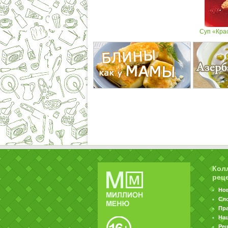
Суп «Кра
Кол
рец
Но
Сл
Пр
На
Ре