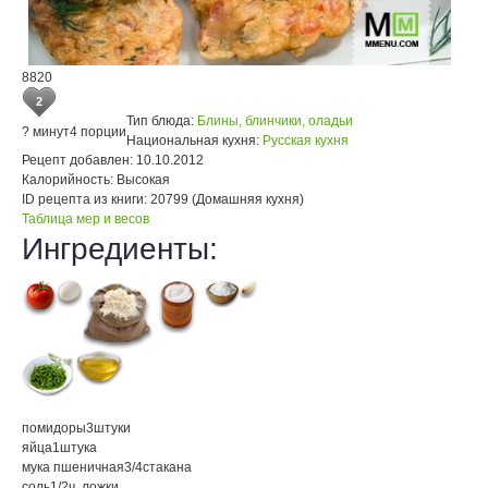
8820
2
Тип блюда:
Блины, блинчики, оладьи
? минут
4 порции
Национальная кухня:
Русская кухня
Рецепт добавлен:
10.10.2012
Калорийность:
Высокая
ID рецепта из книги:
20799 (Домашняя кухня)
Таблица мер и весов
Ингредиенты:
помидоры
3
штуки
яйца
1
штука
мука пшеничная
3/4
стакана
соль
1/2
ч. ложки