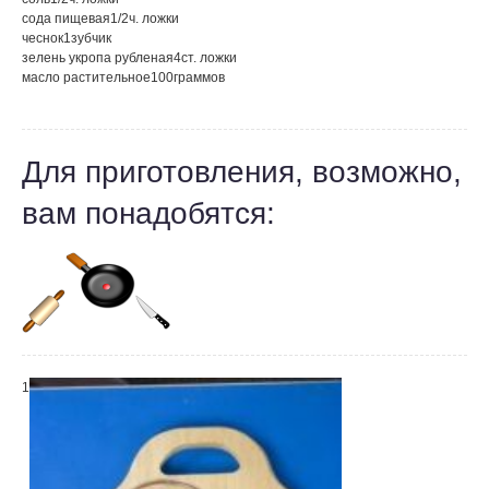
сода пищевая
1/2
ч. ложки
чеснок
1
зубчик
зелень укропа рубленая
4
ст. ложки
масло растительное
100
граммов
Для приготовления, возможно,
вам понадобятся:
1