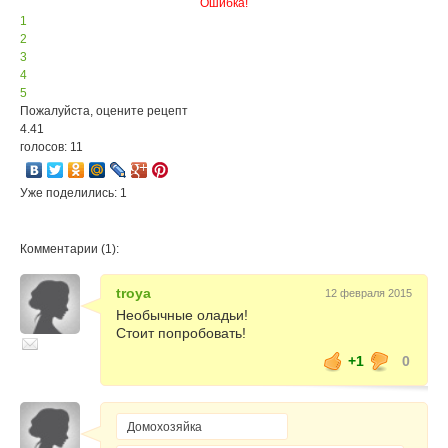
Ошибка!
1
2
3
4
5
Пожалуйста, оцените рецепт
4.41
голосов: 11
Уже поделились: 1
Комментарии (1):
troya
12 февраля 2015
Необычные оладьи!
Стоит попробовать!
+1
0