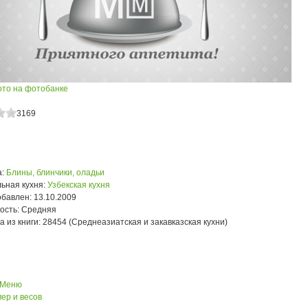
ото на фотобанке
3169
:
Блины, блинчики, оладьи
ьная кухня:
Узбекская кухня
обавлен:
13.10.2009
ость:
Средняя
а из книги:
28454 (Среднеазиатская и закавказская кухни)
 Меню
ер и весов