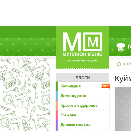
Г
СЕГОДНЯ: 39142 РЕЦЕПТА
Р
Куй
БЛОГИ
Кулинария
Домоводство
Красота и здоровье
Он и она
Детская комната