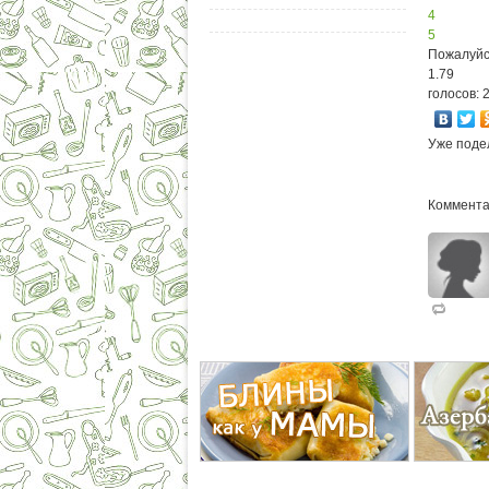
4
5
Пожалуйс
1.79
голосов: 
Уже поде
Коммента