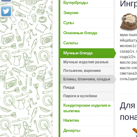
Инг
Бутерброды
Закуски
Супы
Основные блюда
мука пше
яйца
6
шту
Салаты
молоко
1
с
сахар
1
ч.
Мучные блюда
сода
1/2
ч.
Мучные изделия разные
масло ра
масло сл
Пельмени, вареники
сметана
3
соль
1
щеп
Блины, блинчики, оладьи
Пицца
Пироги и кулебяки
Для
Кондитерские изделия и
выпечка
пон
Напитки
Десерты