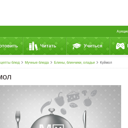
Аукци
отовить
Читать
Учиться
ецепты блюд
Мучные блюда
Блины, блинчики, оладьи
Куймол
мол