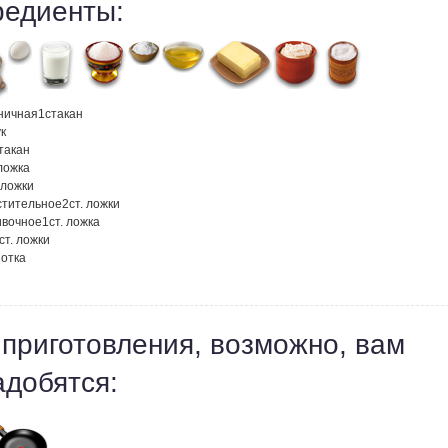
редиенты:
ничная
1
стакан
к
такан
 ложка
 ложки
стительное
2
ст. ложки
ивочное
1
ст. ложка
ст. ложки
отка
 приготовления, возможно, вам
адобятся: