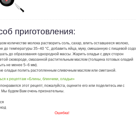
соб приготовления:
ом количестве молока растворить соль, сахар, влить оставшееся молоко,
е до температуры 35–40 °С, добавить яйца, муку, смешанную с пищевой содо
шать до образования однородной массы. Жарить оладьи с двух сторон
ретой сковороде, смазанной растительным маслом (толщина готовых оладий
ть не менее 5–6 мм).
че оладьи полить растопленным сливочным маслом или сметаной.
ься к рецептам «Блины, блинчики, оладьи»
понравился этот рецепт, пожалуйста, оцените его или поделитесь им с
. Мы будем Вам очень признательны.
ся
 код
Ошибка!