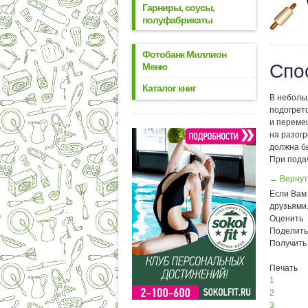
Гарниры, соусы,
полуфабрикаты
Фотобанк Миллион
Спо
Меню
Каталог книг
В небольш
подогрето
и переме
на разог
должна бы
При пода
← Вернут
Если Вам 
друзьями
Оценить
Поделить
Получить
Печать
1
2
3