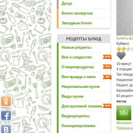
Досуг
Блоги экспертов
Звездные блоги
Купить ф
РЕЦЕПТЫ БЛЮД
Куймол
Новые рецепты
Все о сладостях
10 минут
О морепродуктах
4 порции
Тип блюда
Вся правда о мясе
Национал
Рецепт д
Национальная кухня
Калорийн
Виды кухни
ID рецепт
Автор
Для кухонной техники
Видеорецепты
Миллион
Консервирование
Таблица м