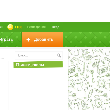
+100
он
Регистрация
Вход
Играть
Добавить
Похожие рецепты