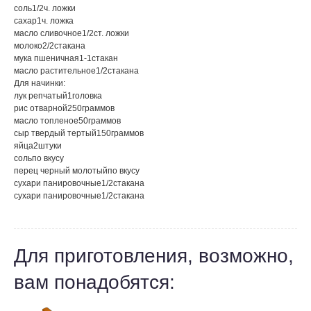
соль
1/2
ч. ложки
сахар
1
ч. ложка
масло сливочное
1/2
ст. ложки
молоко
2/2
стакана
мука пшеничная
1-1
стакан
масло растительное
1/2
стакана
Для начинки:
лук репчатый
1
головка
рис отварной
250
граммов
масло топленое
50
граммов
сыр твердый тертый
150
граммов
яйца
2
штуки
соль
по вкусу
перец черный молотый
по вкусу
сухари панировочные
1/2
стакана
сухари панировочные
1/2
стакана
Для приготовления, возможно,
вам понадобятся: