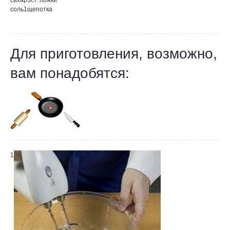
сахар
3
ст. ложки
соль
1
щепотка
Для приготовления, возможно,
вам понадобятся:
1