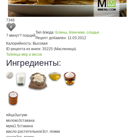
7346
8
Тип блюда:
Блины, блинчики, оладьи
? минут
? порций
Рецепт добавлен:
11.03.2012
Калорийность:
Высокая
ID рецепта из книги:
35225 (Масленица)
Таблица мер и весов
Ингредиенты:
яйца
3
штуки
молоко
3
стакана
мука
1.5
стакана
масло растительное
3
ст. ложки