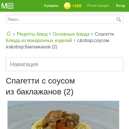
+100
Аукцион
Регистрация
Вход
Рецепты блюд
Основные блюда
Спагетти
Блюда из макаронных изделий
с&nbsp;соусом
СЕГОДНЯ: 39142 РЕЦЕПТА
из&nbsp;баклажанов (2)
Навигация
Спагетти с соусом
из баклажанов (2)