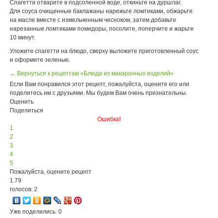
Спагетти отварите в подсоленной воде, откиньте на дуршлаг.
Для соуса очищенные баклажаны нарежьте ломтиками, обжарьте
на масле вместе с измельченным чесноком, затем добавьте
нарезанные ломтиками помидоры, посолите, поперчите и жарьте
10 минут.
Уложите спагетти на блюдо, сверху выложите приготовленный соус
и оформите зеленью.
← Вернуться к рецептам «Блюда из макаронных изделий»
Если Вам понравился этот рецепт, пожалуйста, оцените его или
поделитесь им с друзьями. Мы будем Вам очень признательны.
Оценить
Поделиться
Ошибка!
1
2
3
4
5
Пожалуйста, оцените рецепт
1.79
голосов: 2
Уже поделились: 0