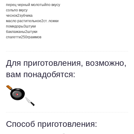
перец черный молотый
по вкусу
соль
по вкусу
чеснок
2
зубчика
масло растительное
2
ст. ложки
помидоры
3
штуки
баклажаны
2
штуки
спагетти
250
граммов
Для приготовления, возможно,
вам понадобятся:
Способ приготовления: