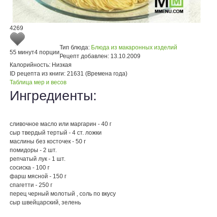
4269
Тип блюда:
Блюда из макаронных изделий
55 минут
4 порции
Рецепт добавлен:
13.10.2009
Калорийность:
Низкая
ID рецепта из книги:
21631 (Времена года)
Таблица мер и весов
Ингредиенты:
сливочное масло или маргарин - 40 г
сыр твердый тертый - 4 ст. ложки
маслины без косточек - 50 г
помидоры - 2 шт.
репчатый лук - 1 шт.
сосиска - 100 г
фарш мясной - 150 г
спагетти - 250 г
перец черный молотый , соль по вкусу
сыр швейцарский, зелень