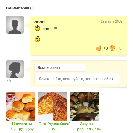
Комментарии (1):
ляля
12 марта 2009
клево!!!
+3
0
Домохозяйка, пожалуйста, оставьте свой комментарий...
Пирожки на
Торт "муравейник"
Закуска
быструю руку
на...
«Оригинальная»