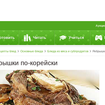
Аукци
отовить
Читать
Учиться
ецепты блюд
Основные блюда
Блюда из мяса и субпродуктов
Ребрышки по-корейски
рышки по-корейски