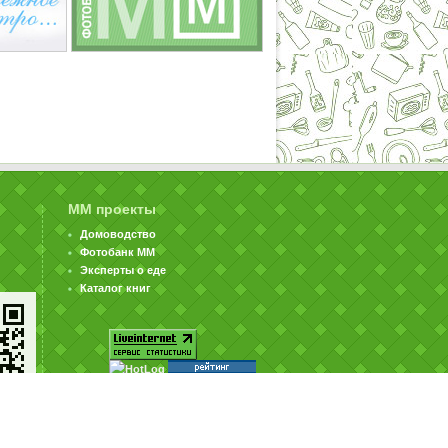
ММ проекты
Домоводство
Фотобанк ММ
Эксперты о еде
Каталог книг
© ООО «Издательство «Миллион Меню» 2002