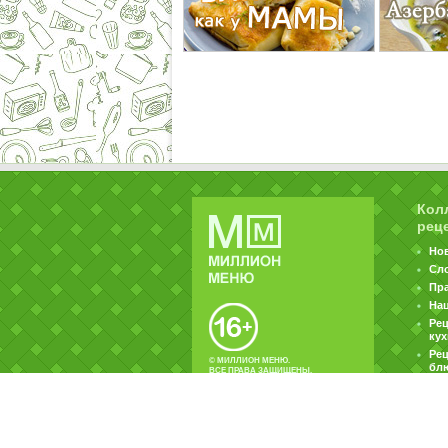
Кол
рец
Но
Сл
Пр
На
Ре
ку
Рец
© МИЛЛИОН МЕНЮ.
бл
ВСЕ ПРАВА ЗАЩИЩЕНЫ.
|
|
Контакты
Пользовательское соглашение
Об