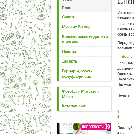
Спо
Плов
Мясо пром
Салаты
кипении в
Чеснок и 
Мучные блюда
в бульон 
соевый со
Кондитерские изделия и
выпечка
Перед по
посыпав 
Напитки
← Вернут
Десерты
Если Вам 
друзьями
Гарниры, соусы,
Оценить
полуфабрикаты
Поделить
Получить
Фотобанк Миллион
Печать
Меню
1
Каталог книг
2
3
4
5
Пожалуйс
4.07