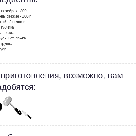
на ребрах - 800 г
ны свежие - 100 г
тый - 2 головки
2 зубчика
ст. ложка
ус - 1 ст. ложка
етрушки
кусу
 приготовления, возможно, вам
адобятся: