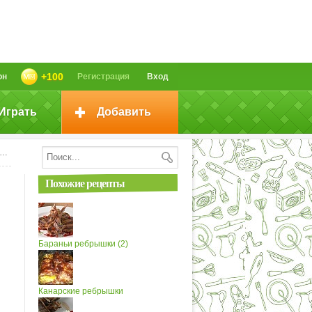
+100
он
Регистрация
Вход
Играть
Добавить
Похожие рецепты
Бараньи ребрышки (2)
Канарские ребрышки