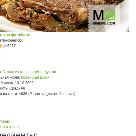
ото на фотобанке
 по-корейски
6977
н.
:
Блюда из мяса и субпродуктов
ьная кухня:
Корейская кухня
обавлен:
13.10.2009
ость:
Средняя
а из книги:
4636 (Рецепты для влюбленных)
 Меню
ер и весов
редиенты: