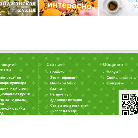
лекции
Статьи
Общение
ептов
Новости
Форум
вые рецепты
Это интересно
Социальная сеть
оварь кулинара
Миллион Меню
Конкурсы
аздничный стол
Статьи
циональная кухня
На заметку
цепты по видам
Здоровое питание
хни
Статьи пользователей
епты по типам
Эксперты о еде
юд
|
|
|
ратная связь
Карта сайта
Реклама на сайте
Вакансии