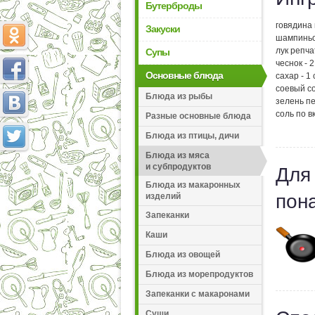
Бутерброды
говядина 
Закуски
шампиньо
лук репча
Супы
чеснок - 
Основные блюда
сахар - 1 
соевый со
Блюда из рыбы
зелень п
соль по в
Разные основные блюда
Блюда из птицы, дичи
Блюда из мяса
и субпродуктов
Для
Блюда из макаронных
пон
изделий
Запеканки
Каши
Блюда из овощей
Блюда из морепродуктов
Запеканки с макаронами
Суши