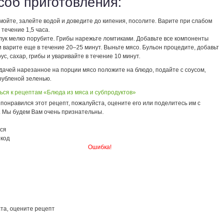
соб приготовления:
ойте, залейте водой и доведите до кипения, посолите. Варите при слабом
 течение 1,5 часа.
лук мелко порубите. Грибы нарежьте ломтиками. Добавьте все компоненты
и варите еще в течение 20–25 минут. Выньте мясо. Бульон процедите, добавь
ус, сахар, грибы и уваривайте в течение 10 минут.
дачей нарезанное на порции мясо положите на блюдо, подайте с соусом,
рубленой зеленью.
ься к рецептам «Блюда из мяса и субпродуктов»
понравился этот рецепт, пожалуйста, оцените его или поделитесь им с
. Мы будем Вам очень признательны.
ся
 код
Ошибка!
та, оцените рецепт