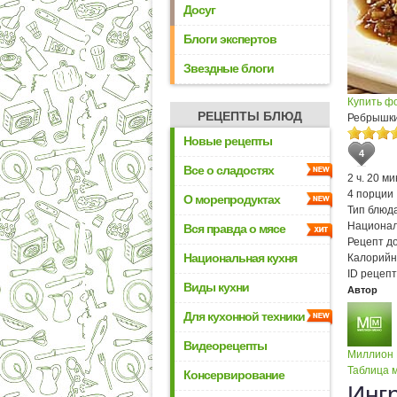
Досуг
Блоги экспертов
Звездные блоги
Купить ф
РЕЦЕПТЫ БЛЮД
Ребрышки
Новые рецепты
4
Все о сладостях
2 ч. 20 ми
4 порции
О морепродуктах
Тип блюда
Национал
Вся правда о мясе
Рецепт д
Национальная кухня
Калорийн
ID рецепт
Виды кухни
Автор
Для кухонной техники
Видеорецепты
Миллион
Таблица м
Консервирование
Инг