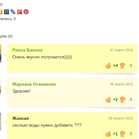
10
лились: 0
ии (4):
Раиса Бакова
07 марта 2014
Очень вкусно получается)))))
+4
0
Мариана Оганнисян
05 марта 2015
Здорово!
+2
0
Жансая
08 апреля 2015
сколько воды нужно добавить ???
+1
0