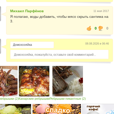
Михаил Парфёнов
11 мая 2017
Я полагаю, воды добавить, чтобы мясо скрыть сантима на
3.
0
0
08.08.2026 в 06:46
Домохозяйка, пожалуйста, оставьте свой комментарий...
ребрышки (2)
Канарские ребрышки
Ребрышки пикантные (2)