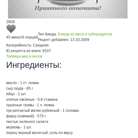
2808
Тип блюда:
Блюда из мяса и субпродуктов
45 минут
6 порций
Рецепт добавлен:
13.10.2009
Калорийность:
Средняя
ID рецепта из книги:
8107
Таблица мер и весов
Ингредиенты:
масло - 1 ст. ложка
сыр гауда - 85 г
яйцо - 1 шт.
хлопья овсяные - 0,6 стакана
сушеные травы - 1 ч. ложка
лук репчатый мелко рубленый - 1 головка
фарш (говяжий) - 575 г
листья зеленого салата
морковь - 1 шт.
перец черный молотый, соль по вкусу