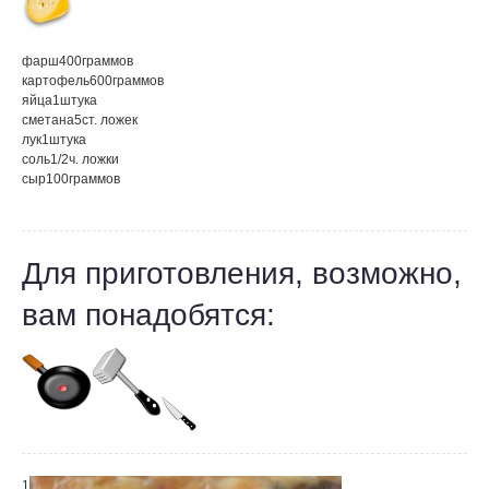
фарш
400
граммов
картофель
600
граммов
яйца
1
штука
сметана
5
ст. ложек
лук
1
штука
соль
1/2
ч. ложки
сыр
100
граммов
Для приготовления, возможно,
вам понадобятся:
1