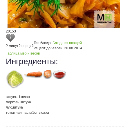
20153
3
Тип блюда:
Блюда из овощей
? минут
? порций
Рецепт добавлен:
20.08.2014
Таблица мер и весов
Ингредиенты:
капуста
1
кочан
морковь
1
штука
лук
1
штука
томатная паста
1
ст. ложка