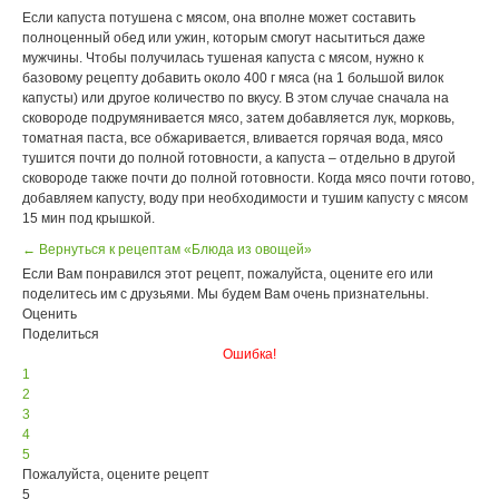
Если капуста потушена с мясом, она вполне может составить
полноценный обед или ужин, которым смогут насытиться даже
мужчины. Чтобы получилась тушеная капуста с мясом, нужно к
базовому рецепту добавить около 400 г мяса (на 1 большой вилок
капусты) или другое количество по вкусу. В этом случае сначала на
сковороде подрумянивается мясо, затем добавляется лук, морковь,
томатная паста, все обжаривается, вливается горячая вода, мясо
тушится почти до полной готовности, а капуста – отдельно в другой
сковороде также почти до полной готовности. Когда мясо почти готово,
добавляем капусту, воду при необходимости и тушим капусту с мясом
15 мин под крышкой.
← Вернуться к рецептам «Блюда из овощей»
Если Вам понравился этот рецепт, пожалуйста, оцените его или
поделитесь им с друзьями. Мы будем Вам очень признательны.
Оценить
Поделиться
Ошибка!
1
2
3
4
5
Пожалуйста, оцените рецепт
5