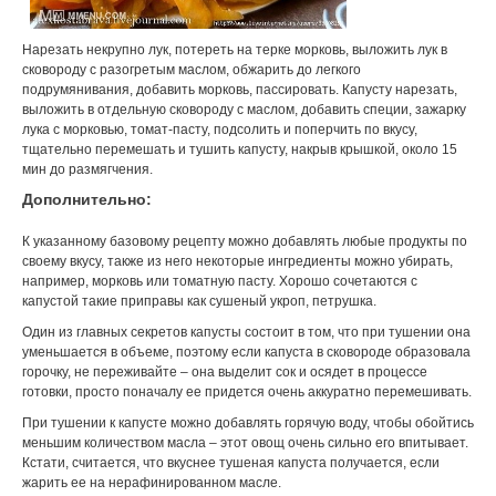
Нарезать некрупно лук, потереть на терке морковь, выложить лук в
сковороду с разогретым маслом, обжарить до легкого
подрумянивания, добавить морковь, пассировать. Капусту нарезать,
выложить в отдельную сковороду с маслом, добавить специи, зажарку
лука с морковью, томат-пасту, подсолить и поперчить по вкусу,
тщательно перемешать и тушить капусту, накрыв крышкой, около 15
мин до размягчения.
Дополнительно:
К указанному базовому рецепту можно добавлять любые продукты по
своему вкусу, также из него некоторые ингредиенты можно убирать,
например, морковь или томатную пасту. Хорошо сочетаются с
капустой такие приправы как сушеный укроп, петрушка.
Один из главных секретов капусты состоит в том, что при тушении она
уменьшается в объеме, поэтому если капуста в сковороде образовала
горочку, не переживайте – она выделит сок и осядет в процессе
готовки, просто поначалу ее придется очень аккуратно перемешивать.
При тушении к капусте можно добавлять горячую воду, чтобы обойтись
меньшим количеством масла – этот овощ очень сильно его впитывает.
Кстати, считается, что вкуснее тушеная капуста получается, если
жарить ее на нерафинированном масле.