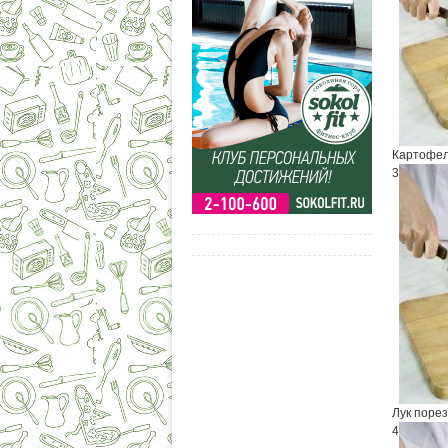
Картофел
3
Лук поре
4