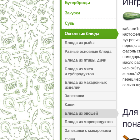
Инг
Бутерброды
Закуски
Супы
кабачки
1
Основные блюда
картофел
лук репч
Блюда из рыбы
перец сл
фасоль с
Разные основные блюда
помидор
Блюда из птицы, дичи
масло ра
чеснок
3
з
Блюда из мяса
зелень
1/
и субпродуктов
перец че
Блюда из макаронных
соль
по вк
изделий
Запеканки
Каши
Для
Блюда из овощей
пон
Блюда из морепродуктов
Запеканки с макаронами
Суши