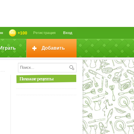
+100
он
Регистрация
Вход
Играть
Добавить
Похожие рецепты