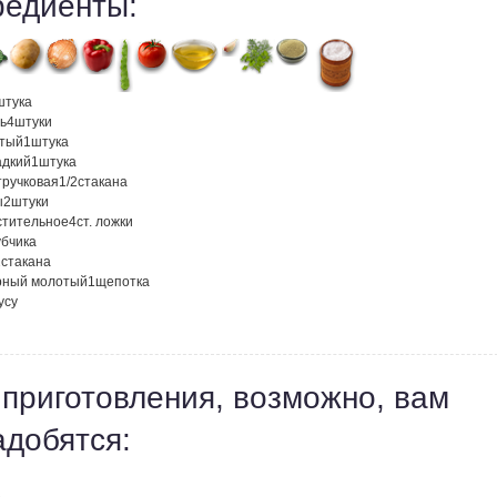
редиенты:
штука
ь
4
штуки
атый
1
штука
адкий
1
штука
тручковая
1/2
стакана
ы
2
штуки
стительное
4
ст. ложки
убчика
2
стакана
рный молотый
1
щепотка
усу
 приготовления, возможно, вам
адобятся: