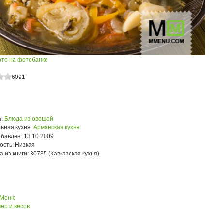
ото на фотобанке
6091
:
Блюда из овощей
ьная кухня:
Армянская кухня
обавлен:
13.10.2009
ость:
Низкая
а из книги:
30735 (Кавказская кухня)
 Меню
ер и весов