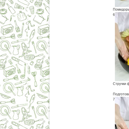
Помидоры
6
Стручки ф
Подготов
7