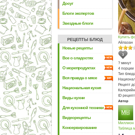
Досуг
Блоги экспертов
Звездные блоги
Купить ф
РЕЦЕПТЫ БЛЮД
Айлазан
Новые рецепты
3
Все о сладостях
? минут
О морепродуктах
4 порции
Тип блюда
Вся правда о мясе
Национал
Рецепт д
Национальная кухня
Калорийн
ID рецепт
Виды кухни
Автор
Для кухонной техники
Видеорецепты
Миллион
Консервирование
Таблица м