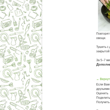
Повторять
овощи.
Тушить с 
закрытой
За 5–7 ми
Дополн
← Вернут
Если Вам 
друзьями
Оценить
Поделить
Получить