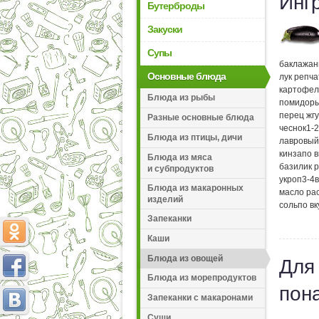
Инг
Бутерброды
Закуски
Супы
баклажа
Основные блюда
лук репч
картофел
Блюда из рыбы
помидор
перец жг
Разные основные блюда
чеснок
1-2
Блюда из птицы, дичи
лавровый
кинза
по в
Блюда из мяса
базилик 
и субпродуктов
укроп
3-4
Блюда из макаронных
масло ра
изделий
соль
по вк
Запеканки
Каши
Блюда из овощей
Для
Блюда из морепродуктов
пон
Запеканки с макаронами
Суши