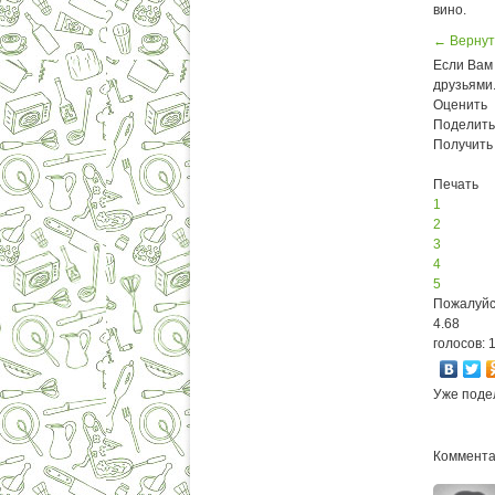
вино.
← Вернут
Если Вам 
друзьями
Оценить
Поделить
Получить
Печать
1
2
3
4
5
Пожалуйс
4.68
голосов: 
Уже поде
Комментар