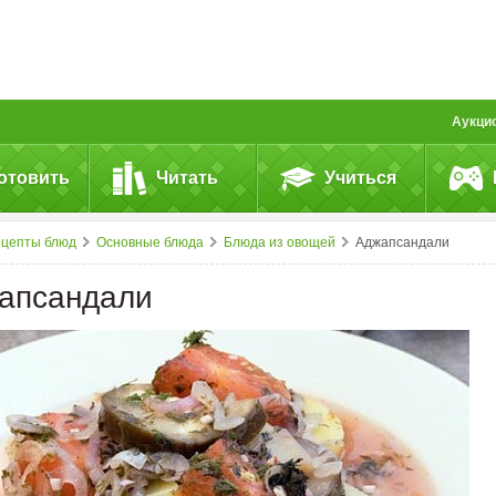
Аукци
отовить
Читать
Учиться
ецепты блюд
Основные блюда
Блюда из овощей
Аджапсандали
апсандали