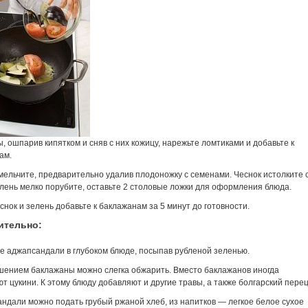
 ошпарив кипятком и сняв с них кожицу, нарежьте ломтиками и добавьте к
ам.
мельчите, предварительно удалив плодоножку с семенами. Чеснок истолките 
елень мелко порубите, оставьте 2 столовые ложки для оформления блюда.
снок и зелень добавьте к баклажанам за 5 минут до готовности.
ительно:
е аджапсандали в глубоком блюде, посыпав рубленой зеленью.
шением баклажаны можно слегка обжарить. Вместо баклажанов иногда
т цукини. К этому блюду добавляют и другие травы, а также болгарский перец
андали можно подать грубый ржаной хлеб, из напитков — легкое белое сухое