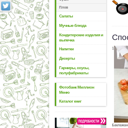
Плов
Салаты
Мучные блюда
Кондитерские изделия и
Спо
выпечка
1
Напитки
Десерты
Гарниры, соусы,
полуфабрикаты
Фотобанк Миллион
Меню
Каталог книг
Баклажан