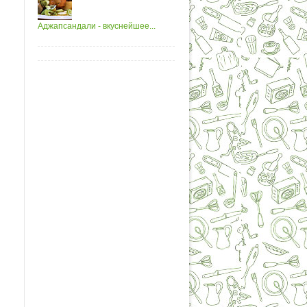
Аджапсандали - вкуснейшее...