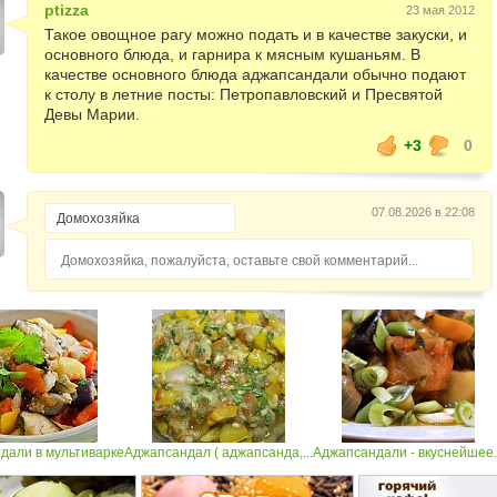
ptizza
23 мая 2012
Такое овощное рагу можно подать и в качестве закуски, и
основного блюда, и гарнира к мясным кушаньям. В
качестве основного блюда аджапсандали обычно подают
к столу в летние посты: Петропавловский и Пресвятой
Девы Марии.
+3
0
07.08.2026 в 22:08
Домохозяйка, пожалуйста, оставьте свой комментарий...
дали в мультиварке
Аджапсандал ( аджапсанда,...
Аджапсандали - вкуснейшее..