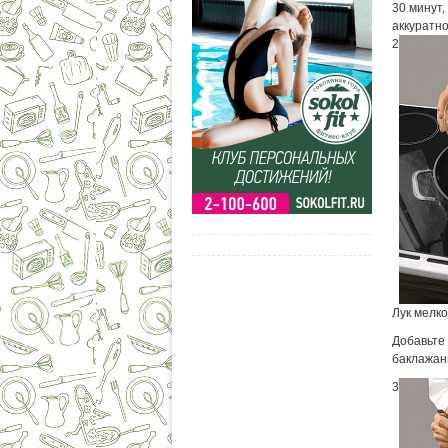
30 минут,
аккуратн
2
Лук мелко
Добавьте
баклажаны
3