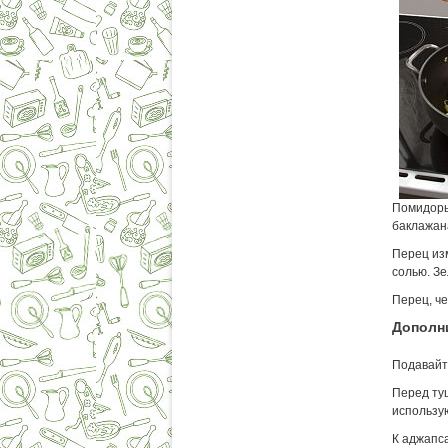
Помидоры,
баклажан
Перец из
солью. З
Перец, че
Дополн
Подавайт
Перед ту
использую
К аджапс