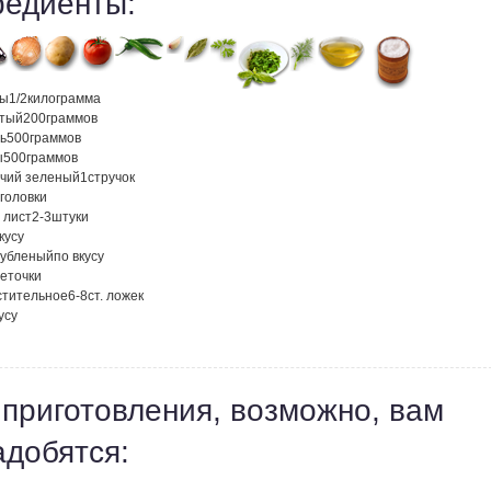
редиенты:
ны
1/2
килограмма
атый
200
граммов
ь
500
граммов
ы
500
граммов
учий зеленый
1
стручок
головки
 лист
2-3
штуки
кусу
рубленый
по вкусу
веточки
стительное
6-8
ст. ложек
усу
 приготовления, возможно, вам
адобятся: