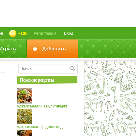
+100
он
Регистрация
Вход
Играть
Добавить
Похожие рецепты
Аджапсандали в мультиварке
Аджапсандал ( аджапсанда,...