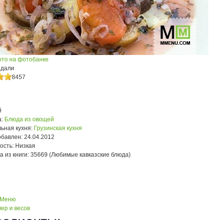
ото на фотобанке
ндали
8457
й
:
Блюда из овощей
ьная кухня:
Грузинская кухня
обавлен:
24.04.2012
ость:
Низкая
а из книги:
35669 (Любимые кавказские блюда)
 Меню
ер и весов