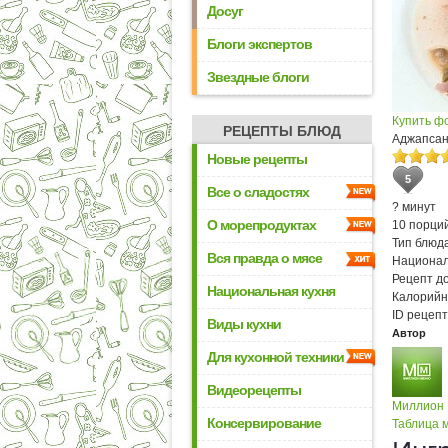
Досуг
Блоги экспертов
Звездные блоги
Купить ф
РЕЦЕПТЫ БЛЮД
Аджапса
Новые рецепты
5
Все о сладостях
? минут
О морепродуктах
10 порци
Тип блюда
Вся правда о мясе
Национал
Рецепт д
Национальная кухня
Калорийн
ID рецепт
Виды кухни
Автор
Для кухонной техники
Видеорецепты
Миллион
Консервирование
Таблица м