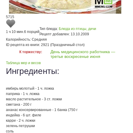
5715
Тип блюда:
Блюда из птицы, дичи
1 ч 10 мин.
6 порций
Рецепт добавлен:
13.10.2009
Калорийность:
Средняя
ID рецепта из книги:
2921 (Праздничный стол)
День медицинского работника —
К торжеству:
третье воскресенье июня
Таблица мер и весов
Ингредиенты:
имбирь молотый - 1 ч. ложка
паприка - 1 ч. ложка
масло растительное - 3 ст. ложки
сметана - 200 г
ананас консервированные - 1 банка (750 г
индейка - 6 шт. филе
карри - 2 ч. ложки
зелень петрушки
соль