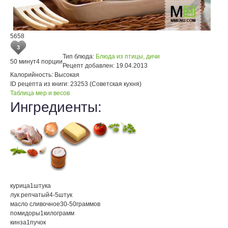
5658
3
Тип блюда:
Блюда из птицы, дичи
50 минут
4 порции
Рецепт добавлен:
19.04.2013
Калорийность:
Высокая
ID рецепта из книги:
23253 (Советская кухня)
Таблица мер и весов
Ингредиенты:
курица
1
штука
лук репчатый
4-5
штук
масло сливочное
30-50
граммов
помидоры
1
килограмм
кинза
1
пучок