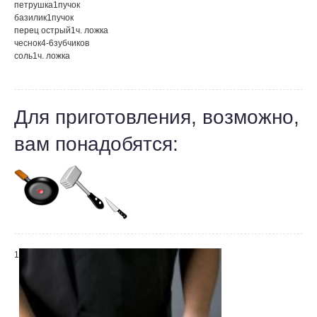
петрушка
1
пучок
базилик
1
пучок
перец острый
1
ч. ложка
чеснок
4-6
зубчиков
соль
1
ч. ложка
Для приготовления, возможно,
вам понадобятся:
1