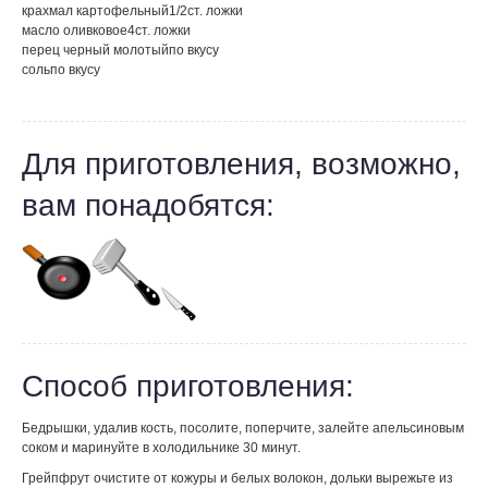
крахмал картофельный
1/2
ст. ложки
масло оливковое
4
ст. ложки
перец черный молотый
по вкусу
соль
по вкусу
Для приготовления, возможно,
вам понадобятся:
Способ приготовления:
Бедрышки, удалив кость, посолите, поперчите, залейте апельсиновым
соком и маринуйте в холодильнике 30 минут.
Грейпфрут очистите от кожуры и белых волокон, дольки вырежьте из