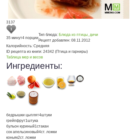
3137
1
Тип блюда:
Блюда из птицы, дичи
35 минут
4 порции
Рецепт добавлен:
08.11.2012
Калорийность:
Средняя
ID рецепта из книги:
24342 (Птица и гарниры)
Таблица мер и весов
Ингредиенты:
бедрышки цыплят
4
штуки
грейпфрут
1
штука
бульон куриный
1
стакан
сок апельсиновый
4
ст. ложки
коньяк
2
ст. ложки