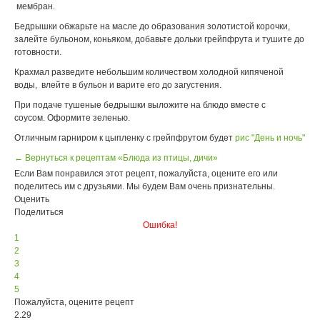
мембран.
Бедрышки обжарьте на масле до образования золотистой корочки,
залейте бульоном, коньяком, добавьте дольки грейпфрута и тушите до
готовности.
Крахмал разведите небольшим количеством холодной кипяченой
воды, влейте в бульон и варите его до загустения.
При подаче тушеные бедрышки выложите на блюдо вместе с
соусом. Оформите зеленью.
Отличным гарниром к цыпленку с грейпфрутом
будет
рис "День и ночь"
← Вернуться к рецептам «Блюда из птицы, дичи»
Если Вам понравился этот рецепт, пожалуйста, оцените его или
поделитесь им с друзьями. Мы будем Вам очень признательны.
Оценить
Поделиться
Ошибка!
1
2
3
4
5
Пожалуйста, оцените рецепт
2.29