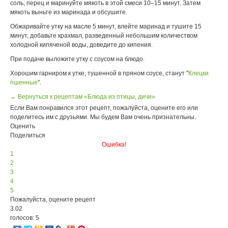
соль, перец и маринуйте мякоть в этой смеси 10–15 минут. Затем
мякоть выньте из маринада и обсушите.
Обжаривайте утку на масле 5 минут, влейте маринад и тушите 15
минут, добавьте крахмал, разведенный небольшим количеством
холодной кипяченой воды, доведите до кипения.
При подаче выложите утку с соусом на блюдо.
Хорошим гарниром к утке, тушенной в пряном соусе, станут "
Клецки
пшенные
".
← Вернуться к рецептам «Блюда из птицы, дичи»
Если Вам понравился этот рецепт, пожалуйста, оцените его или
поделитесь им с друзьями. Мы будем Вам очень признательны.
Оценить
Поделиться
Ошибка!
1
2
3
4
5
Пожалуйста, оцените рецепт
3.02
голосов: 5