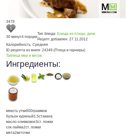
3478
1
Тип блюда:
Блюда из птицы, дичи
30 минут
4 порции
Рецепт добавлен:
27.11.2012
Калорийность:
Средняя
ID рецепта из книги:
24349 (Птица и гарниры)
Таблица мер и весов
Ингредиенты:
мякоть утки
600
граммов
бульон куриный
1.5
стакана
масло оливковое
3
ст. ложки
сок лайма
2
ст. ложки
мята
2
веточки