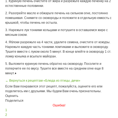
1. Куриную печень очистите от жира и разрежьте каждую печенку на 2
естественные половинки.
2. Разогрейте масло и обжарьте печень на сильном огне, постоянно
помешивая. Снимите со сковороды и положите в отдельную емкость с
крышкой, чтобы печень не остыла.
3. Нарежьте лук тонкими кольцами и потушите в оставшемся жире с
мясным соком.
4. Яблоки разрежьте на 4 части, удалите семена, очистите от кожуры.
Нарежьте каждую часть тонкими ломтиками и выложите в сковороду.
Тушите вместе с луком около 5 минут. В конце влейте в сковороду 1 ст.
ложку коньяка и всыпьте майоран.
5. Выложите куриную печень обратно на сковороду. Посолите и
поперчите ее по вкусу. Тушите все вместе на среднем огне еще 8
минут.♦
← Вернуться к рецептам «Блюда из птицы, дичи»
Если Вам понравился этот рецепт, пожалуйста, оцените его или
поделитесь им с друзьями. Мы будем Вам очень признательны.
Оценить
Поделиться
Ошибка!
1
2