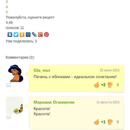
3
4
5
Пожалуйста, оцените рецепт
4.46
голосов: 11
Уже поделились: 3
Комментарии (2):
Gla_mur
25 июня 2015
Печень с яблоками - идеальное сочетание!
+2
0
Мариана Оганнисян
11 августа 2015
Красота!
Красота!
+1
0