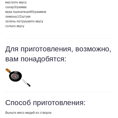
масло
по вкусу
сахар
3
грамма
мука пшеничная
80
граммов
лимоны
1/2
штуки
зелень петрушки
по вкусу
соль
по вкусу
Для приготовления, возможно,
вам понадобятся:
Способ приготовления:
Выньте мясо мидий из створок.