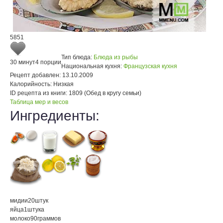
5851
Тип блюда:
Блюда из рыбы
30 минут
4 порции
Национальная кухня:
Французская кухня
Рецепт добавлен:
13.10.2009
Калорийность:
Низкая
ID рецепта из книги:
1809 (Обед в кругу семьи)
Таблица мер и весов
Ингредиенты:
мидии
20
штук
яйца
1
штука
молоко
90
граммов