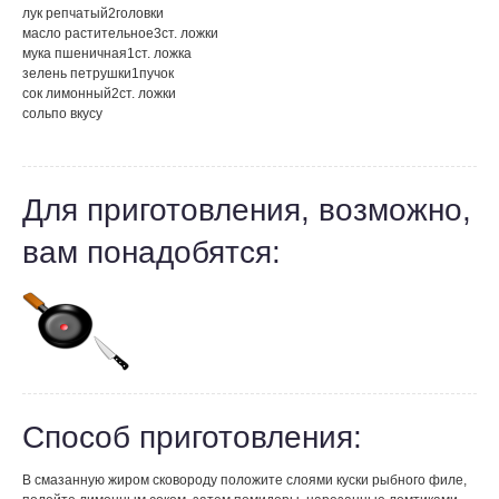
лук репчатый
2
головки
масло растительное
3
ст. ложки
мука пшеничная
1
ст. ложка
зелень петрушки
1
пучок
сок лимонный
2
ст. ложки
соль
по вкусу
Для приготовления, возможно,
вам понадобятся:
Способ приготовления:
В смазанную жиром сковороду положите слоями куски рыбного филе,