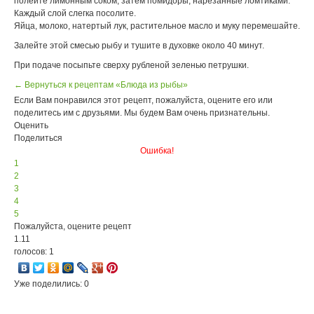
полейте лимонным соком, затем помидоры, нарезанные ломтиками.
Каждый слой слегка посолите.
Яйца, молоко, натертый лук, растительное масло и муку перемешайте.
Залейте этой смесью рыбу и тушите в духовке около 40 минут.
При подаче посыпьте сверху рубленой зеленью петрушки.
← Вернуться к рецептам «Блюда из рыбы»
Если Вам понравился этот рецепт, пожалуйста, оцените его или
поделитесь им с друзьями. Мы будем Вам очень признательны.
Оценить
Поделиться
Ошибка!
1
2
3
4
5
Пожалуйста, оцените рецепт
1.11
голосов: 1
Уже поделились: 0