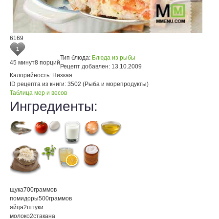
6169
1
Тип блюда:
Блюда из рыбы
45 минут
8 порций
Рецепт добавлен:
13.10.2009
Калорийность:
Низкая
ID рецепта из книги:
3502 (Рыба и морепродукты)
Таблица мер и весов
Ингредиенты:
щука
700
граммов
помидоры
500
граммов
яйца
2
штуки
молоко
2
стакана