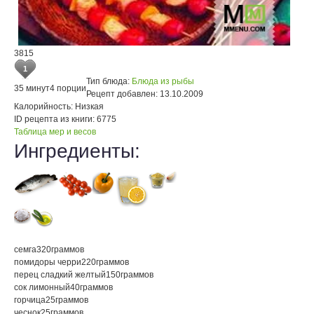
3815
1
Тип блюда:
Блюда из рыбы
35 минут
4 порции
Рецепт добавлен:
13.10.2009
Калорийность:
Низкая
ID рецепта из книги:
6775
Таблица мер и весов
Ингредиенты:
семга
320
граммов
помидоры черри
220
граммов
перец сладкий желтый
150
граммов
сок лимонный
40
граммов
горчица
25
граммов
чеснок
25
граммов