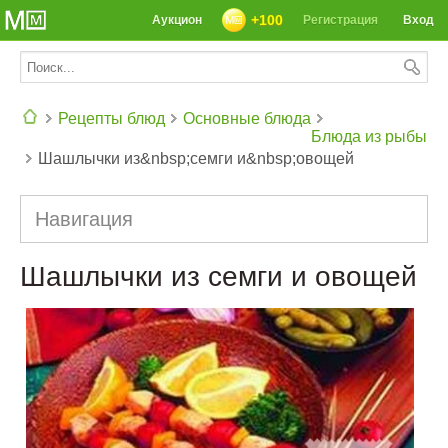
+100
Аукцион
Регистрация
Вход
Рецепты блюд
Основные блюда
Блюда из рыбы
Шашлычки из&nbsp;семги и&nbsp;овощей
СЕГОДНЯ: 39142 РЕЦЕПТА
Навигация
Шашлычки из семги и овощей