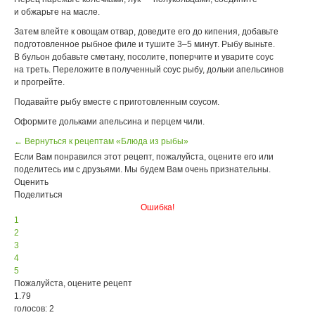
и обжарьте на масле.
Затем влейте к овощам отвар, доведите его до кипения, добавьте
подготовленное рыбное филе и тушите 3–5 минут. Рыбу выньте.
В бульон добавьте сметану, посолите, поперчите и уварите соус
на треть. Переложите в полученный соус рыбу, дольки апельсинов
и прогрейте.
Подавайте рыбу вместе с приготовленным соусом.
Оформите дольками апельсина и перцем чили.
← Вернуться к рецептам «Блюда из рыбы»
Если Вам понравился этот рецепт, пожалуйста, оцените его или
поделитесь им с друзьями. Мы будем Вам очень признательны.
Оценить
Поделиться
Ошибка!
1
2
3
4
5
Пожалуйста, оцените рецепт
1.79
голосов: 2