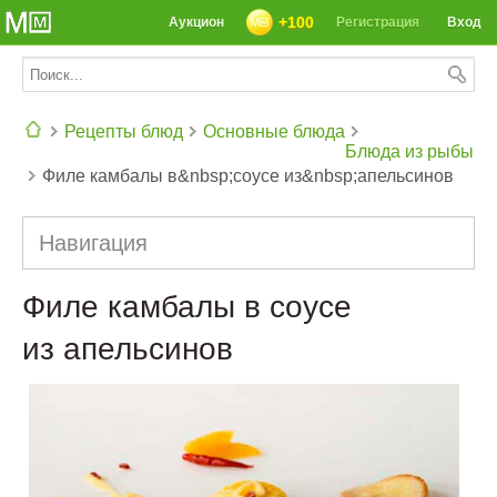
+100
Аукцион
Регистрация
Вход
Рецепты блюд
Основные блюда
Блюда из рыбы
Филе камбалы в&nbsp;соусе из&nbsp;апельсинов
СЕГОДНЯ: 39142 РЕЦЕПТА
Навигация
Филе камбалы в соусе
из апельсинов