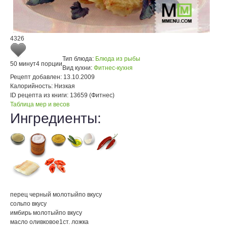
4326
Тип блюда:
Блюда из рыбы
50 минут
4 порции
Вид кухни:
Фитнес-кухня
Рецепт добавлен:
13.10.2009
Калорийность:
Низкая
ID рецепта из книги:
13659 (Фитнес)
Таблица мер и весов
Ингредиенты:
перец черный молотый
по вкусу
соль
по вкусу
имбирь молотый
по вкусу
масло оливковое
1
ст. ложка