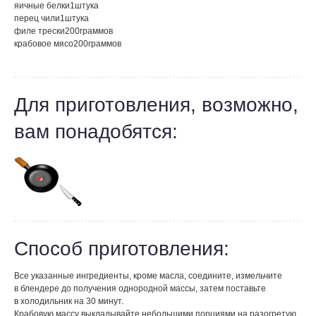
яичные белки
1
штука
перец чили
1
штука
филе трески
200
граммов
крабовое мясо
200
граммов
Для приготовления, возможно,
вам понадобятся:
Способ приготовления:
Все указанные ингредиенты, кроме масла, соедините, измельчите
в блендере до получения однородной массы, затем поставьте
в холодильник на 30 минут.
Крабовую массу выкладывайте небольшими порциями на разогретую