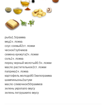
рыба
1.5
грамма
мед
1
ч. ложка
соус соевый
2
ст. ложки
чеснок
7
зубчиков
семена кунжута
2
ч. ложки
соль
1
ч. ложка
перец черный молотый
0.5
ч. ложки
масло растительное
2
ст. ложки
паприка
1
ч. ложка
картофель молодой
0.5
килограмма
шампиньоны
2
штуки
масло сливочное
50
граммов
зелень укропа
по вкусу
зелень петрушки
по вкусу