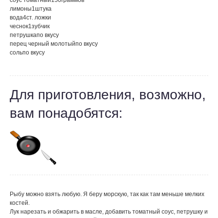
соус томатный
150
граммов
лимоны
1
штука
вода
4
ст. ложки
чеснок
1
зубчик
петрушка
по вкусу
перец черный молотый
по вкусу
соль
по вкусу
Для приготовления, возможно,
вам понадобятся:
Рыбу можно взять любую. Я беру морскую, так как там меньше мелких
костей.
Лук нарезать и обжарить в масле, добавить томатный соус, петрушку и