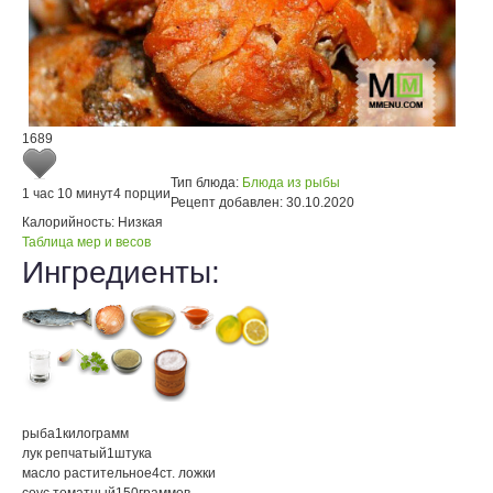
1689
Тип блюда:
Блюда из рыбы
1 час 10 минут
4 порции
Рецепт добавлен:
30.10.2020
Калорийность:
Низкая
Таблица мер и весов
Ингредиенты:
рыба
1
килограмм
лук репчатый
1
штука
масло растительное
4
ст. ложки