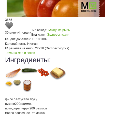
3665
Тип блюда:
Блюда из рыбы
30 минут
4 порции
Вид кухни:
Экспресс-кухня
Рецепт добавлен:
13.10.2009
Калорийность:
Низкая
ID рецепта из книги:
22238 (Экспресс-кухня)
Таблица мер и весов
Ингредиенты:
филе палтуса
по вкусу
цукини
200
граммов
помидоры черри
200
граммов
масло сливочное
1
ст. ложка