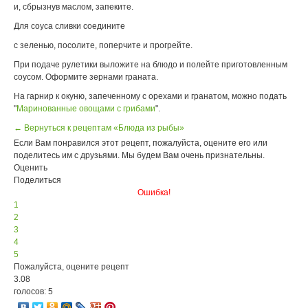
и, сбрызнув маслом, запеките.
Для соуса сливки соедините
с зеленью, посолите, поперчите и прогрейте.
При подаче рулетики выложите на блюдо и полейте приготовленным
соусом. Оформите зернами граната.
На гарнир к окуню, запеченному с орехами и гранатом, можно подать
"
Маринованные овощами с грибами
".
← Вернуться к рецептам «Блюда из рыбы»
Если Вам понравился этот рецепт, пожалуйста, оцените его или
поделитесь им с друзьями. Мы будем Вам очень признательны.
Оценить
Поделиться
Ошибка!
1
2
3
4
5
Пожалуйста, оцените рецепт
3.08
голосов: 5