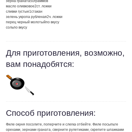
зерна граната
50
граммов
масло оливковое
2
ст. ложки
сливки густые
1
стакан
зелень укропа рубленая
2
ч. ложки
перец черный молотый
по вкусу
соль
по вкусу
Для приготовления, возможно,
вам понадобятся:
Способ приготовления:
Филе окуня посолите, поперчите и слегка отбейте. Филе посыпьте
орехами, зернами граната, сверните рулетиками, скрепите шпажками