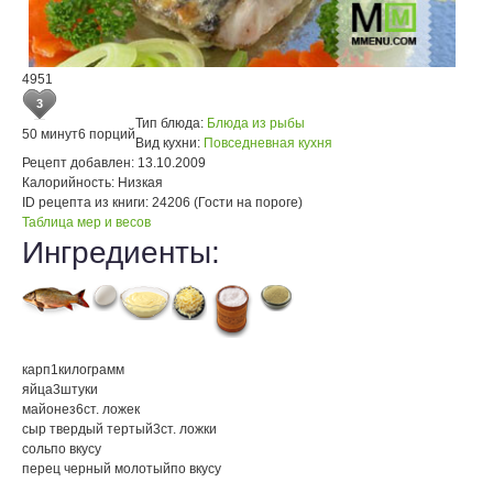
4951
3
Тип блюда:
Блюда из рыбы
50 минут
6 порций
Вид кухни:
Повседневная кухня
Рецепт добавлен:
13.10.2009
Калорийность:
Низкая
ID рецепта из книги:
24206 (Гости на пороге)
Таблица мер и весов
Ингредиенты:
карп
1
килограмм
яйца
3
штуки
майонез
6
ст. ложек
сыр твердый тертый
3
ст. ложки
соль
по вкусу
перец черный молотый
по вкусу