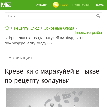
+100
Аукцион
Регистрация
Вход
Рецепты блюд
Основные блюда
Блюда из рыбы
Креветки с&nbsp;маракуйей в&nbsp;тыкве
СЕГОДНЯ: 39142 РЕЦЕПТА
по&nbsp;рецепту колдуньи
Навигация
Креветки с маракуйей в тыкве
по рецепту колдуньи