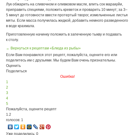
Лук обжарить на сливочном и оливковом масле, влить сок маракуйи,
приправить специями, положить креветок и проварить 10 минут; за 3–
5 минут до готовности ввести протертый творог, измельченные листья
мяты. Если масса получилась жидкой, добавить немного разведенного
в воде крахмала.
Приготовленную начинку положить в запеченную тыкву и подавать
к столу.
← Вернуться к рецептам «Блюда из рыбы»
Если Вам понравился этот рецепт, пожалуйста, оцените его или
поделитесь им с друзьями. Мы будем Вам очень признательны.
Оценить
Поделиться
Ошибка!
1
2
3
4
5
Пожалуйста, оцените рецепт
1.2
голосов: 1
Уже поделились: 0