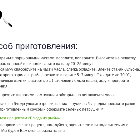
соб приготовления:
нарежьте порционными кусками, посолите, поперчите. Выложите на решетку,
раков, полейте вином и варите на пару 20–25 минут.
уса муку спассеруйте на части масла, слегка охладите. Влейте стакан бульона,
оторого варилась рыба, посолите и варите 5–7 минут. Охладите до 70 °С,
яичные желтки, растертые с 1 столовой ложкой масла, икру и прогрейте
ения.
 нарежьте широкими ломтиками и обжарьте на оставшемся масле.
даче на блюдо уложите гренки, на них — куски рыбы, рядом положите раков.
приготовленным соусом и оформите зеленью петрушки. ¤
ься к рецептам «Блюда из рыбы»
понравился этот рецепт, пожалуйста, оцените его или поделитесь им с
. Мы будем Вам очень признательны.