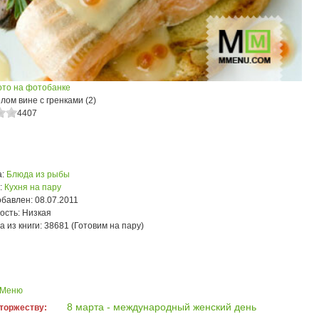
ото на фотобанке
лом вине с гренками (2)
4407
:
Блюда из рыбы
:
Кухня на пару
обавлен:
08.07.2011
ость:
Низкая
а из книги:
38681 (Готовим на пару)
 Меню
8 марта - международный женский день
 торжеству: