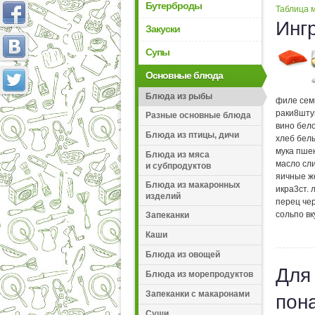
Бутерброды
Таблица м
Инг
Закуски
Супы
Основные блюда
Блюда из рыбы
филе сем
раки
8
шту
Разные основные блюда
вино бел
Блюда из птицы, дичи
хлеб бел
мука пше
Блюда из мяса
масло сл
и субпродуктов
яичные ж
Блюда из макаронных
икра
3
ст. 
изделий
перец че
соль
по вк
Запеканки
Каши
Блюда из овощей
Для
Блюда из морепродуктов
Запеканки с макаронами
пон
Суши