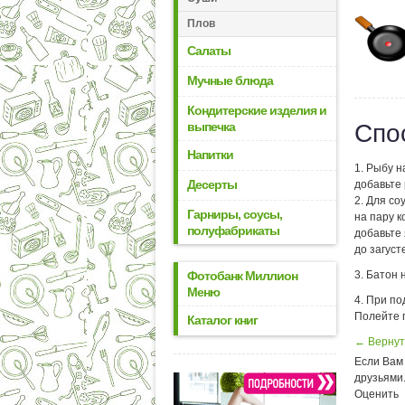
Плов
Салаты
Мучные блюда
Кондитерские изделия и
выпечка
Спо
Напитки
1. Рыбу 
Десерты
добавьте 
2. Для со
Гарниры, соусы,
на пару к
полуфабрикаты
добавьте 
до загуст
Фотобанк Миллион
3. Батон
Меню
4. При по
Полейте 
Каталог книг
← Вернут
Если Вам 
друзьями
Оценить