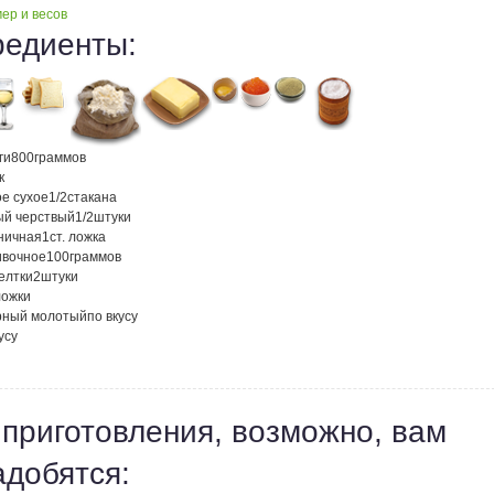
ер и весов
редиенты:
ги
800
граммов
к
ое сухое
1/2
стакана
ый черствый
1/2
штуки
ничная
1
ст. ложка
ивочное
100
граммов
елтки
2
штуки
ложки
рный молотый
по вкусу
усу
 приготовления, возможно, вам
адобятся: