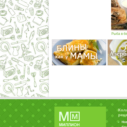
Рыба в бе
Кол
рец
Но