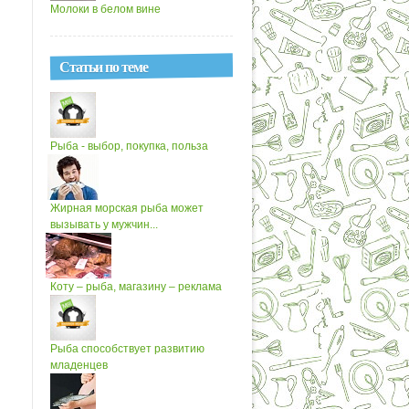
Молоки в белом вине
Статьи по теме
Рыба - выбор, покупка, польза
Жирная морская рыба может
вызывать у мужчин...
Коту – рыба, магазину – реклама
Рыба способствует развитию
младенцев