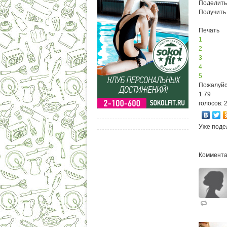
Поделить
Получить
Печать
1
2
3
4
5
Пожалуйс
1.79
голосов: 
Уже поде
Коммента