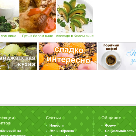
лом вине...
Гусь в белом вине
Авокадо в белом вине
лекции
Статьи
Общение
ептов
Новости
Форум
вые рецепты
Это интересно
Социальная сеть