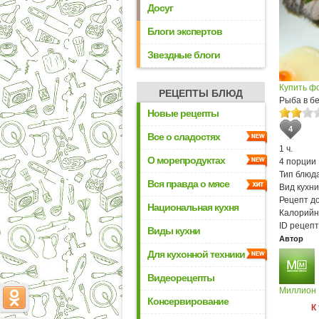
Досуг
Блоги экспертов
Звездные блоги
Купить ф
РЕЦЕПТЫ БЛЮД
Рыба в бе
Новые рецепты
4
Все о сладостях
1 ч.
О морепродуктах
4 порции
Тип блюда
Вся правда о мясе
Вид кухни
Рецепт д
Национальная кухня
Калорийн
ID рецепт
Виды кухни
Автор
Для кухонной техники
Видеорецепты
Миллион
Консервирование
К