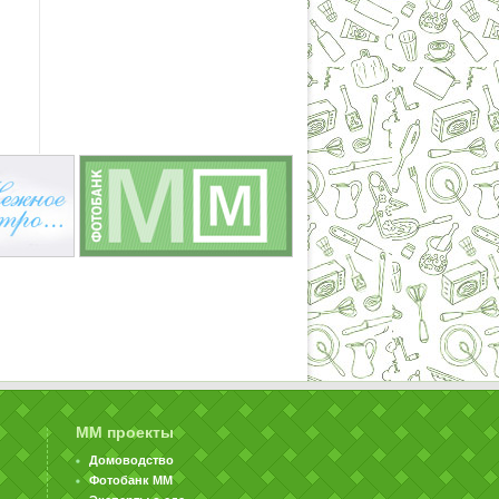
ММ проекты
Домоводство
Фотобанк ММ