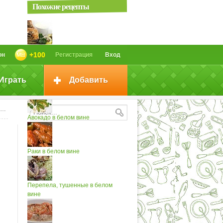
Похожие рецепты
Рыба в белом вине...
+100
он
Регистрация
Вход
Играть
Добавить
Гусь в белом вине
Авокадо в белом вине
Раки в белом вине
Перепела, тушенные в белом
вине