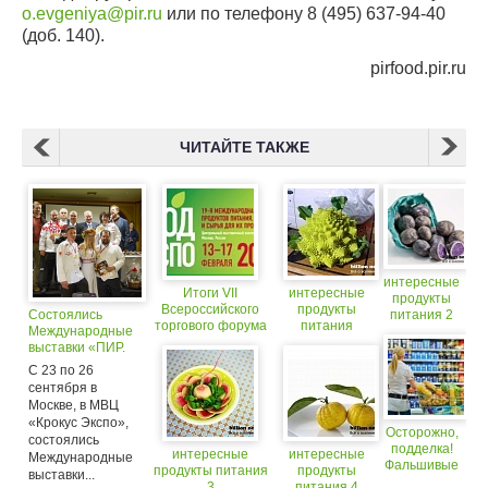
o.evgeniya@pir.ru
или по телефону 8 (495) 637-94-40
(доб. 140).
pirfood.pir.ru
ЧИТАЙТЕ ТАКЖЕ
интересные
Итоги VII
интересные
продукты
Всероссийского
продукты
Состоялись
питания 2
торгового форума
питания
Международные
в рамках выставки
выставки «ПИР.
«Продэкспо-2012»
Оснащение
С 23 по 26
ресторана» и
сентября в
«ПИР. Продукты
Москве, в МВЦ
питания»
«Крокус Экспо»,
Осторожно,
состоялись
подделка!
интересные
интересные
Международные
Фальшивые
продукты питания
продукты
выставки...
продукты
3
питания 4