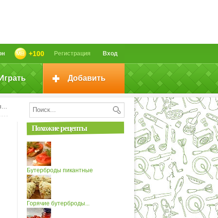
+100
он
Регистрация
Вход
Играть
Добавить
»
Похожие рецепты
Бутерброды пикантные
Горячие бутерброды...