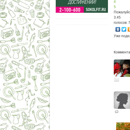
4
5
Пожалуйс
3.45
голосов: 
Уже поде
Комментар