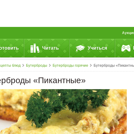
Аукци
отовить
Читать
Учиться
ецепты блюд
Бутерброды
Бутерброды горячие
Бутерброды «Пикантные
ерброды «Пикантные»