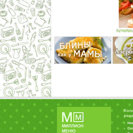
Бутербро
Кол
рец
Но
Сл