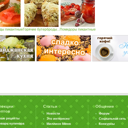
ды пикантные
Горячие бутерброды...
Помидоры пикантные
лекции
Статьи
Общение
ептов
Новости
Форум
вые рецепты
Это интересно
Социальная сеть
оварь кулинара
Миллион Меню
Конкурсы