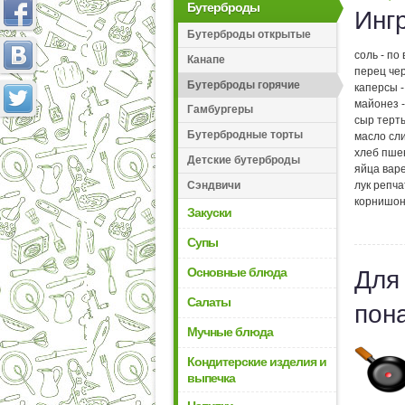
Бутерброды
Инг
Бутерброды открытые
соль - по 
Канапе
перец чер
Бутерброды горячие
каперсы - 
майонез -
Гамбургеры
сыр терты
Бутербродные торты
масло сли
хлеб пше
Детские бутерброды
яйца варе
лук репча
Сэндвичи
корнишоны
Закуски
Супы
Основные блюда
Для
Салаты
пон
Мучные блюда
Кондитерские изделия и
выпечка