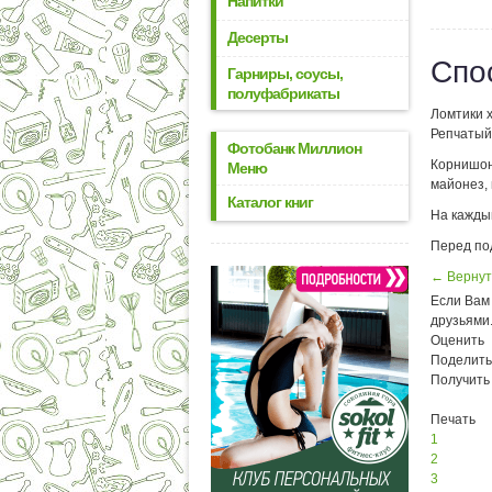
Напитки
Десерты
Спо
Гарниры, соусы,
полуфабрикаты
Ломтики 
Репчатый 
Фотобанк Миллион
Корнишон
Меню
майонез,
Каталог книг
На кажды
Перед по
← Вернут
Если Вам 
друзьями
Оценить
Поделить
Получить
Печать
1
2
3