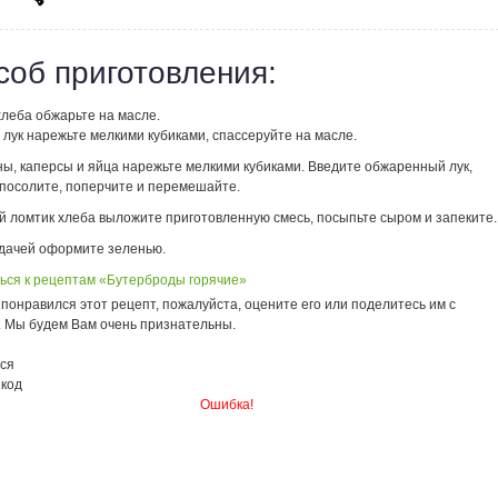
соб приготовления:
хлеба обжарьте на масле.
лук нарежьте мелкими кубиками, спассеруйте на масле.
ы, каперсы и яйца нарежьте мелкими кубиками. Введите обжаренный лук,
 посолите, поперчите и перемешайте.
й ломтик хлеба выложите приготовленную смесь, посыпьте сыром и запеките.
дачей оформите зеленью.
ься к рецептам «Бутерброды горячие»
понравился этот рецепт, пожалуйста, оцените его или поделитесь им с
. Мы будем Вам очень признательны.
ся
 код
Ошибка!