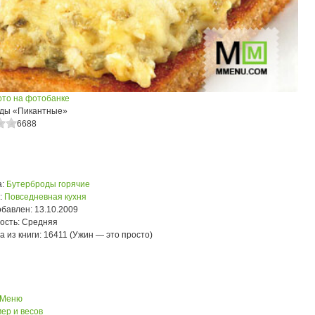
ото на фотобанке
ды «Пикантные»
6688
:
Бутерброды горячие
:
Повседневная кухня
обавлен:
13.10.2009
ость:
Средняя
а из книги:
16411 (Ужин — это просто)
 Меню
ер и весов