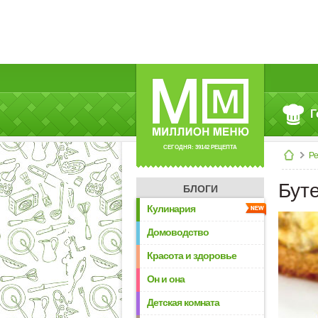
Г
СЕГОДНЯ: 39142 РЕЦЕПТА
Р
Бут
БЛОГИ
Кулинария
Домоводство
Красота и здоровье
Он и она
Детская комната