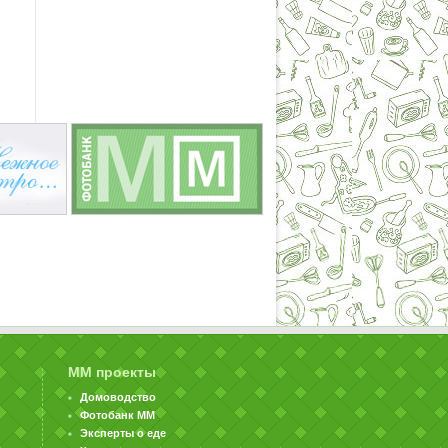
ММ проекты
Домоводство
Фотобанк ММ
Эксперты о еде