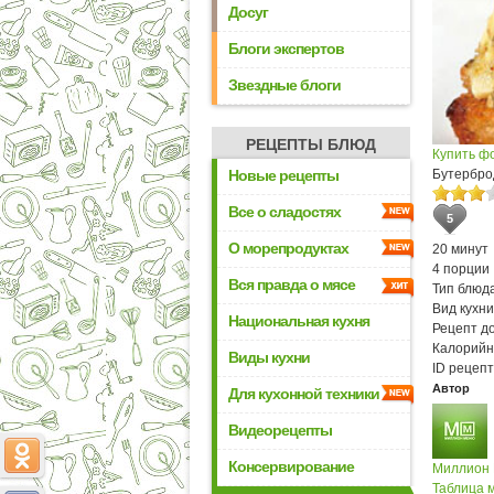
Досуг
Блоги экспертов
Звездные блоги
РЕЦЕПТЫ БЛЮД
Купить ф
Бутербро
Новые рецепты
Все о сладостях
5
О морепродуктах
20 минут
4 порции
Вся правда о мясе
Тип блюда
Вид кухни
Национальная кухня
Рецепт д
Калорийн
Виды кухни
ID рецепт
Автор
Для кухонной техники
Видеорецепты
Консервирование
Миллион
Таблица м