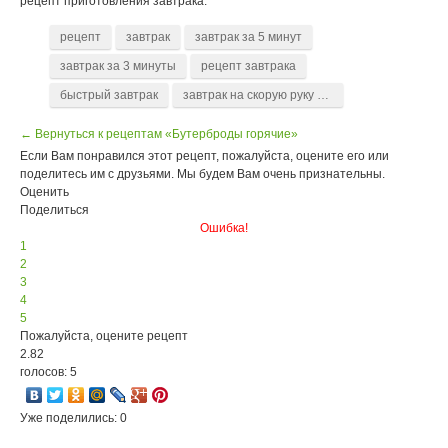
рецепт приготовления завтрака.
рецепт
завтрак
завтрак за 5 минут
завтрак за 3 минуты
рецепт завтрака
быстрый завтрак
завтрак на скорую руку сытный завтрак
← Вернуться к рецептам «Бутерброды горячие»
Если Вам понравился этот рецепт, пожалуйста, оцените его или
поделитесь им с друзьями. Мы будем Вам очень признательны.
Оценить
Поделиться
Ошибка!
1
2
3
4
5
Пожалуйста, оцените рецепт
2.82
голосов: 5
Уже поделились: 0