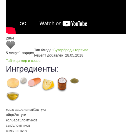
2864
Тип блюда:
Бутерброды горячие
5 минут
1 порция
Рецепт добавлен:
28.05.2018
Таблица мер и весов
Ингредиенты:
корж вафельный
1
штука
яйца
2
штуки
колбаса
5
ломтиков
сыр
5
ломтиков
соль
по вкусу