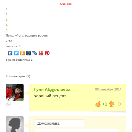
Ошибка!
1
2
3
4
5
Пожалуйста, оцените рецепт
2.62
голосов: 5
Уже поделились: 1
Комментарии (1):
Гуля Абдуллаева
08 сентября 2014
хороший рецепт
+1
0