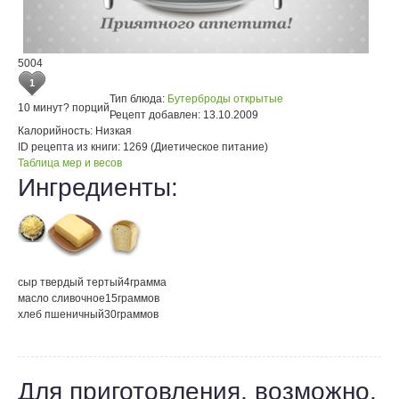
5004
1
Тип блюда:
Бутерброды открытые
10 минут
? порций
Рецепт добавлен:
13.10.2009
Калорийность:
Низкая
ID рецепта из книги:
1269 (Диетическое питание)
Таблица мер и весов
Ингредиенты:
сыр твердый тертый
4
грамма
масло сливочное
15
граммов
хлеб пшеничный
30
граммов
Для приготовления, возможно,