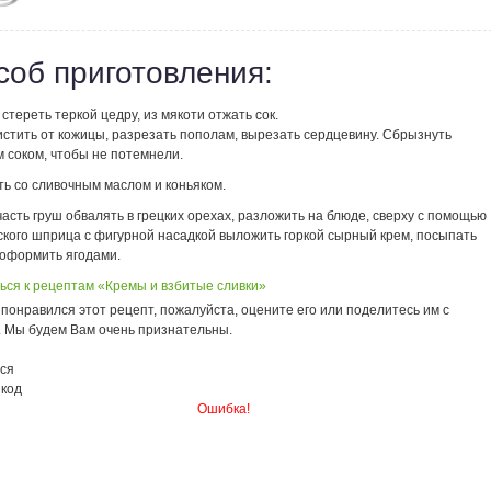
соб приготовления:
стереть теркой цедру, из мякоти отжать сок.
истить от кожицы, разрезать пополам, вырезать сердцевину. Сбрызнуть
 соком, чтобы не потемнели.
ть со сливочным маслом и коньяком.
сть груш обвалять в грецких орехах, разложить на блюде, сверху с помощью
ского шприца с фигурной насадкой выложить горкой сырный крем, посыпать
 оформить ягодами.
ься к рецептам «Кремы и взбитые сливки»
понравился этот рецепт, пожалуйста, оцените его или поделитесь им с
. Мы будем Вам очень признательны.
ся
 код
Ошибка!