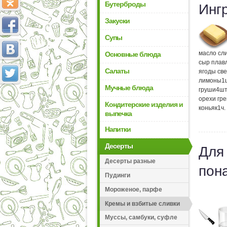
Бутерброды
Инг
Закуски
Супы
масло сл
Основные блюда
сыр плав
Салаты
ягоды св
лимоны
1
Мучные блюда
груши
4
шт
орехи гр
Кондитерские изделия и
коньяк
1
ч.
выпечка
Напитки
Десерты
Для
Десерты разные
пон
Пудинги
Мороженое, парфе
Кремы и взбитые сливки
Муссы, самбуки, суфле