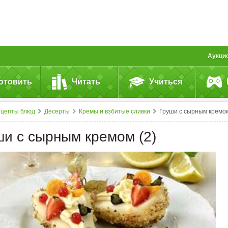
Аукци
отовить
Читать
Учиться
ецепты блюд
Десерты
Кремы и взбитые сливки
Груши с сырным кремом (2
ши с сырным кремом (2)