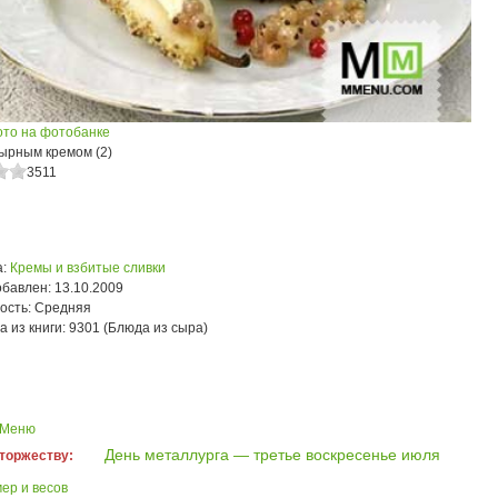
ото на фотобанке
сырным кремом (2)
3511
:
Кремы и взбитые сливки
обавлен:
13.10.2009
ость:
Средняя
а из книги:
9301 (Блюда из сыра)
 Меню
День металлурга — третье воскресенье июля
 торжеству:
ер и весов