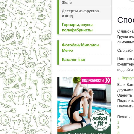
Желе
Десерты из фруктов
и ягод
Спо
Гарниры, соусы,
полуфабрикаты
С лимона 
Груши оч
лимонным
Фотобанк Миллион
Меню
Сыр взби
Нижнюю ча
Каталог книг
кондитер
цедрой и
← Вернут
Если Вам 
друзьями
Оценить
Поделить
Получить
Печать
1
2
3