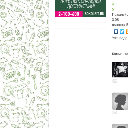
4
5
Пожалуйс
3.08
голосов: 
Уже поде
Комментар