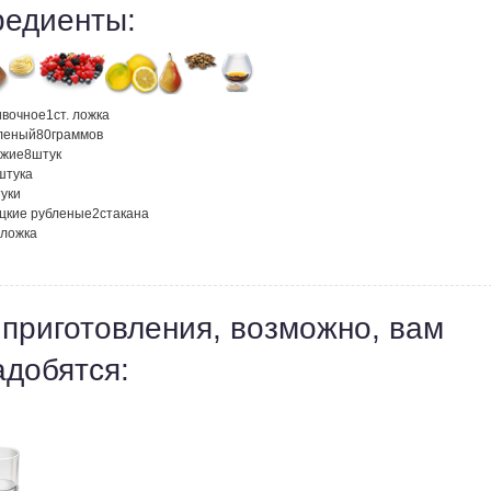
редиенты:
ивочное
1
ст. ложка
леный
80
граммов
ежие
8
штук
штука
уки
ецкие рубленые
2
стакана
 ложка
 приготовления, возможно, вам
адобятся: