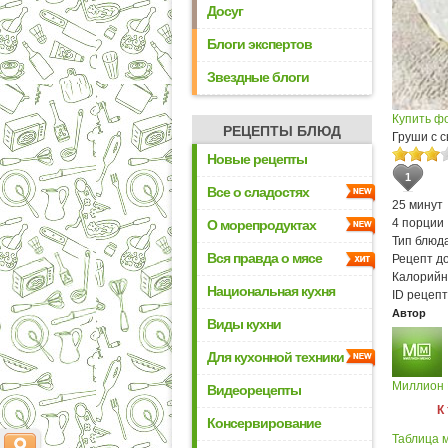
Досуг
Блоги экспертов
Звездные блоги
Купить ф
РЕЦЕПТЫ БЛЮД
Груши с 
Новые рецепты
1
Все о сладостях
25 минут
4 порции
О морепродуктах
Тип блюда
Вся правда о мясе
Рецепт д
Калорийн
Национальная кухня
ID рецепт
Автор
Виды кухни
Для кухонной техники
Миллион
Видеорецепты
К
Консервирование
Таблица м