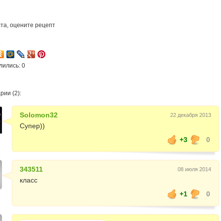
та, оцените рецепт
5
лились: 0
ии (2):
Solomon32
22 декабря 2013
Супер))
+3
0
343511
08 июля 2014
класс
+1
0