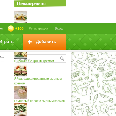
Похожие рецепты
Груши с сырным кремом
+100
он
Регистрация
Вход
Играть
Добавить
Груши с сырным кремом (3)
)
Пирожки с сырным кремом
Яйца, фаршированные сырным
кремом
Грушевый салат с сырным кремом