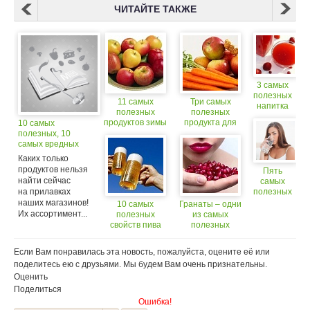
ЧИТАЙТЕ ТАКЖЕ
3 самых
полезных
11 самых
Три самых
напитка
полезных
полезных
для
продуктов зимы
продукта для
10 самых
детей и
ежедневного
полезных, 10
взрослых
меню
самых вредных
продуктов
Каких только
продуктов нельзя
Пять
найти сейчас
самых
на прилавках
полезных
напитков
наших магазинов!
10 самых
Гранаты – одни
для
Их ассортимент...
полезных
из самых
сердца
свойств пива
полезных
фруктов
Если Вам понравилась эта новость, пожалуйста, оцените её или
поделитесь ею с друзьями. Мы будем Вам очень признательны.
Оценить
Поделиться
Ошибка!