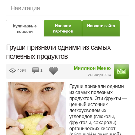
Навигация
Новости
Новости сайта
Кулинарные
партнеров
новости
Груши признали одними из самых
полезных продуктов
Миллион Меню
4094
1
24 ноября 2014
Груши признали одними
из самых полезных
продуктов. Эти фрукты —
ценный источник
легкоусвояемых
углеводов (глюкозы,
фруктозы, сахарозы),
органических кислот
(яблочной и лимонной),