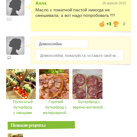
Алла
16 апреля 2015
Масло с томатной пастой никогда не
смешивала, а вот надо попробовать !!!!
+3
0
Домохозяйка, пожалуйста, оставьте свой комментарий...
Полосатый
Горячий
Бутерброд с
бутерброд
бутерброд с
варено-копченой...
с овощами
желированой...
Похожие рецепты