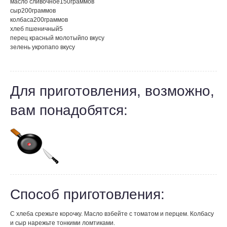
масло сливочное
150
граммов
сыр
200
граммов
колбаса
200
граммов
хлеб пшеничный
5
перец красный молотый
по вкусу
зелень укропа
по вкусу
Для приготовления, возможно,
вам понадобятся:
Способ приготовления:
С хлеба срежьте корочку. Масло взбейте с томатом и перцем. Колбасу
и сыр нарежьте тонкими ломтиками.