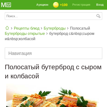
+100
Аукцион
Регистрация
Вход
Рецепты блюд
Бутерброды
Полосатый
Бутерброды открытые
бутерброд с&nbsp;сыром
СЕГОДНЯ: 39142 РЕЦЕПТА
и&nbsp;колбасой
Навигация
Полосатый бутерброд с сыром
и колбасой