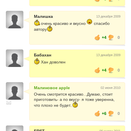
Малишка
13 декабря 2009
очень красиво и вкусно
спасибо
автору
+4
0
Бабахан
13 декабря 2009
Хан доволен
+4
0
Малиновое apple
02 июня 2010
Очень смотрится красиво...Думаю, стоит
приготовить- а по вкусу- я тоже уверенна,
что плохо не будет..
+6
0