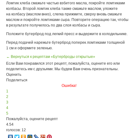
Ломтик хлеба смажьте частью взбитого масла, покройте ломтиками
колбасы. Второй ломтик хлеба также смажьте маслом, уложите
на колбасу (маслом вниз), слегка прижмите, сверху вновь смажьте
маслом и покройте ломтиками сыра. Повторите операцию так, чтобы
в результате получилось по два слоя колбасы и сыра.
Положите бутерброд под легкий пресс и выдержите в холодильнике.
Перед подачей нарежьте бутерброд поперек ломтиками толщиной
1 см и оформите зеленью.
← Вернуться к рецептам «Бутерброды открытые»
Если Вам понравился этот рецепт, пожалуйста, оцените его или
поделитесь им с друзьями. Мы будем Вам очень признательны.
Оценить
Поделиться
Ошибка!
1
2
3
4
5
Пожалуйста, оцените рецепт
4.54
голосов: 12