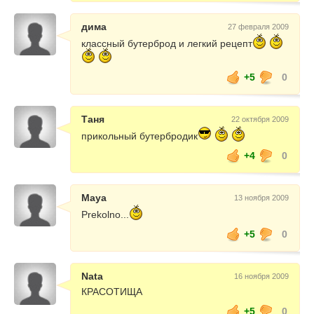
дима
27 февраля 2009
классный бутерброд и легкий рецепт
+5
0
Таня
22 октября 2009
прикольный бутербродик
+4
0
Maya
13 ноября 2009
Prekolno...
+5
0
Nata
16 ноября 2009
КРАСОТИЩА
+5
0