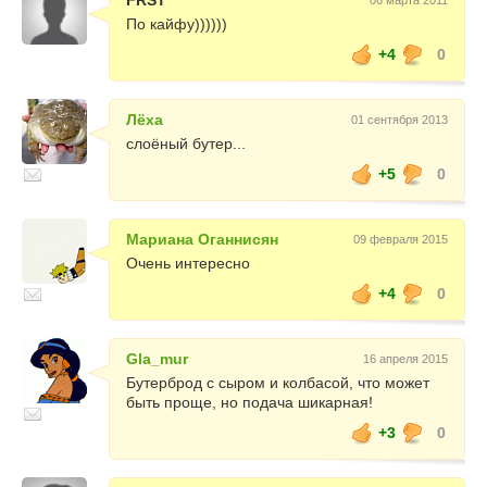
FRST
06 марта 2011
По кайфу))))))
+4
0
Лёха
01 сентября 2013
слоёный бутер...
+5
0
Мариана Оганнисян
09 февраля 2015
Очень интересно
+4
0
Gla_mur
16 апреля 2015
Бутерброд с сыром и колбасой, что может
быть проще, но подача шикарная!
+3
0