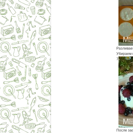
Разливае
Убираем в
7
После за