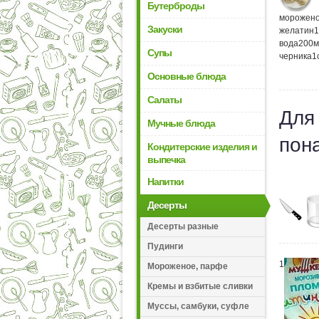
Бутерброды
морожен
Закуски
желатин
1
вода
200
м
Супы
черника
1
Основные блюда
Салаты
Для
Мучные блюда
пон
Кондитерские изделия и
выпечка
Напитки
Десерты
Десерты разные
Пудинги
1
Мороженое, парфе
Кремы и взбитые сливки
Муссы, самбуки, суфле