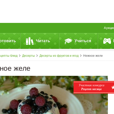
Аукци
отовить
Читать
Учиться
ецепты блюд
Десерты
Десерты из фруктов и ягод
Нежное желе
ное желе
Участник конкурса
Рецепт месяца