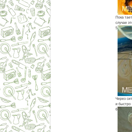
Пока тае
случае эт
5
Через си
и быстро
6