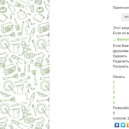
Приятного
же
Этот реце
Если он 
← Вернут
Если Вам 
друзьями
Оценить
Поделить
Получить
Печать
1
2
3
4
5
Пожалуйс
5
голосов: 