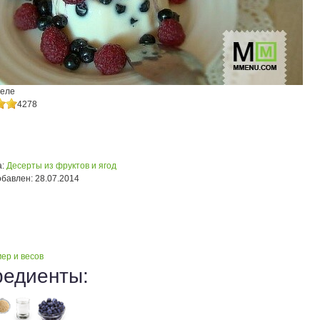
еле
4278
:
Десерты из фруктов и ягод
обавлен:
28.07.2014
ер и весов
редиенты: