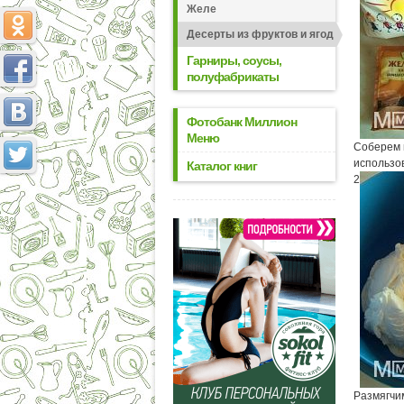
Желе
Десерты из фруктов и ягод
Гарниры, соусы,
полуфабрикаты
Фотобанк Миллион
Меню
Соберем 
использов
Каталог книг
2
Размягчи