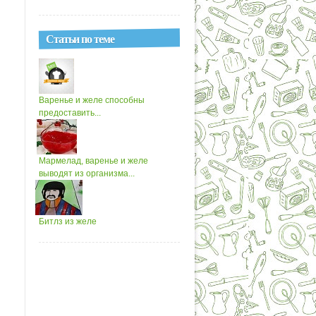
Статьи по теме
Варенье и желе способны
предоставить...
Мармелад, варенье и желе
выводят из организма...
Битлз из желе