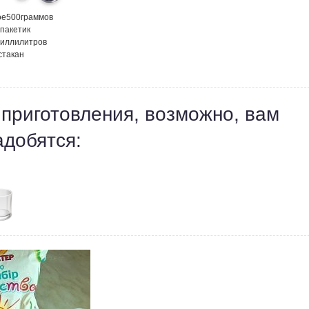
ое
500
граммов
пакетик
иллилитров
стакан
 приготовления, возможно, вам
адобятся: