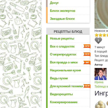
Досуг
Блоги экспертов
Звездные блоги
Нежное ж
РЕЦЕПТЫ БЛЮД
Новые рецепты
3
Все о сладостях
? минут
8 порций
О морепродуктах
Тип блюда
Рецепт д
Вся правда о мясе
Автор
Национальная кухня
Виды кухни
Ирина
Для кухонной техники
Таблица м
Инг
Видеорецепты
Консервирование