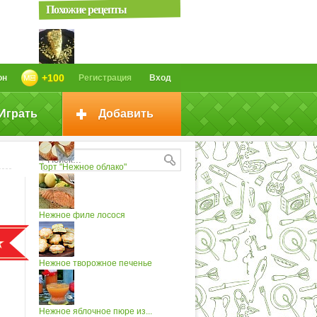
Похожие рецепты
Капустное суфле "Нежное"
+100
он
Регистрация
Вход
Играть
Добавить
Филе лосося нежное
Торт "Нежное облако"
Нежное филе лосося
Нежное творожное печенье
Нежное яблочное пюре из...