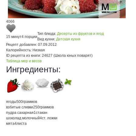
4066
Тип блюда:
Десерты из фруктов и ягод
15 минут
4 порции
Вид кухни:
Детская кухня
Рецепт добавлен:
07.09.2012
Калорийность:
Низкая
ID рецепта из книги:
24627 (Школа юных поварят)
Таблица мер и весов
Ингредиенты:
ягоды
500
граммов
взбитые сливки
250
граммов
пудра сахарная
1
стакан
шоколад молочный
4
ст. ложки
мята
4
листа