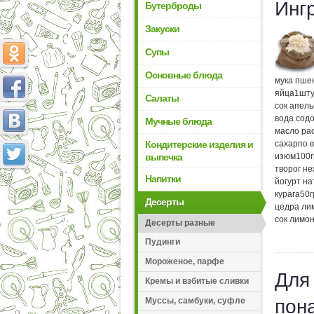
Инг
Бутерброды
Закуски
Супы
Основные блюда
мука пше
яйца
1
шту
Салаты
сок апел
вода сод
Мучные блюда
масло ра
Кондитерские изделия и
сахар
по в
выпечка
изюм
100
творог н
Напитки
йогурт н
курага
50
Десерты
цедра ли
сок лимо
Десерты разные
Пудинги
Мороженое, парфе
Для
Кремы и взбитые сливки
Муссы, самбуки, суфле
пон