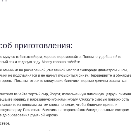
соб приготовления:
е муку со взбитым яйцом, хорошо перемешайте. Понемногу добавляйте
вый сок и содовую воду. Массу хорошо взбейте.
е блинчики на раскаленной, смазанной маслом сковороде диаметром 20 см,
чики не подрумянятся и не начнут пузыриться снизу. Переверните и обжарьт
 стороны. Пока вы готовите следующие блинчики, первые должны оставаться
лнителя взбейте тертый сыр, йогурт, измельченную лимонную цедру и лимон
ешайте коринку и нарезанную кубиками курагу. Смажьте смесью поверхность
, сложите их пополам, затем снова пополам, чтобы блинчики приняли
азную форму. Разложите блинчики на жаростойком блюде, посыпьте сахаром
е до образования румяной корочки.
стера