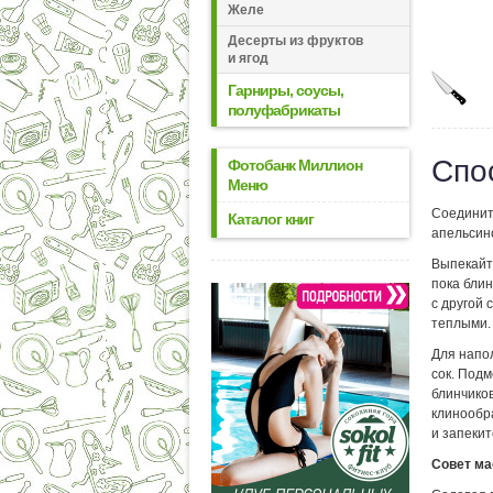
Желе
Десерты из фруктов
и ягод
Гарниры, соусы,
полуфабрикаты
Спо
Фотобанк Миллион
Меню
Соединит
Каталог книг
апельсино
Выпекайт
пока блин
с другой
теплыми.
Для напо
сок. Подм
блинчиков
клинообр
и запекит
Совет ма