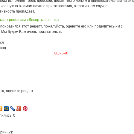
вода выполняет роль дрожжей, делая тесто легким и привлекательным на вид
 ее нужно в самом начале приготовления, в противном случае
тивность пропадает.
ься к рецептам «Десерты разные»
понравился этот рецепт, пожалуйста, оцените его или поделитесь им с
. Мы будем Вам очень признательны.
ся
 код
Ошибка!
та, оцените рецепт
3
лились: 0
ии (2):