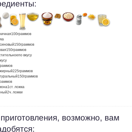
редиенты:
ничная
100
граммов
ка
ьсиновый
150
граммов
овая
150
граммов
стительное
по вкусу
кусу
граммов
ежирный
225
граммов
атуральный
150
граммов
граммов
мона
1
ст. ложка
нный
2
ч. ложки
 приготовления, возможно, вам
адобятся: