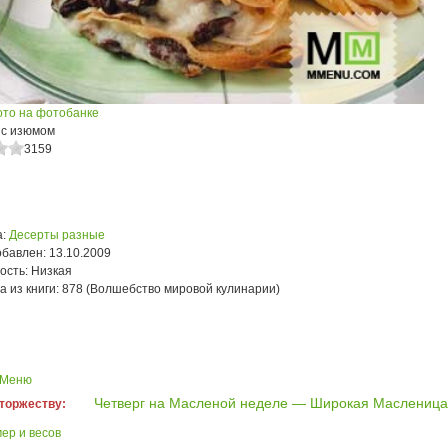
ото на фотобанке
 с изюмом
3159
:
Десерты разные
обавлен:
13.10.2009
ость:
Низкая
а из книги:
878 (Волшебство мировой кулинарии)
 Меню
Четверг на Масленой неделе — Широкая Масленица
 торжеству:
ер и весов