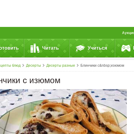
Аукци
отовить
Читать
Учиться
ецепты блюд
Десерты
Десерты разные
Блинчики с&nbsp;изюмом
нчики с изюмом