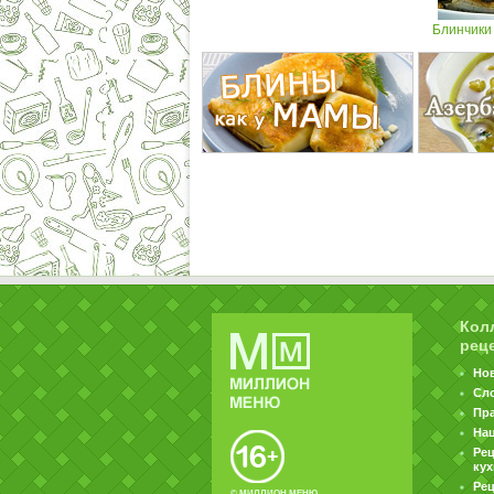
Блинчики 
Кол
рец
Но
Сл
Пр
На
Ре
ку
Рец
© МИЛЛИОН МЕНЮ.