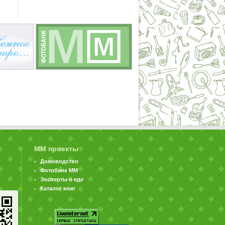
ММ проекты
Домоводство
Фотобанк ММ
Эксперты о еде
Каталог книг