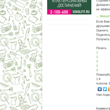
Содовая 
Добавлять
ее эффек
← Вернут
Если Вам 
друзьями
Оценить
Поделить
Получить
Печать
1
2
3
4
5
Пожалуйс
1.9
голосов: 
Уже поде
Комментар