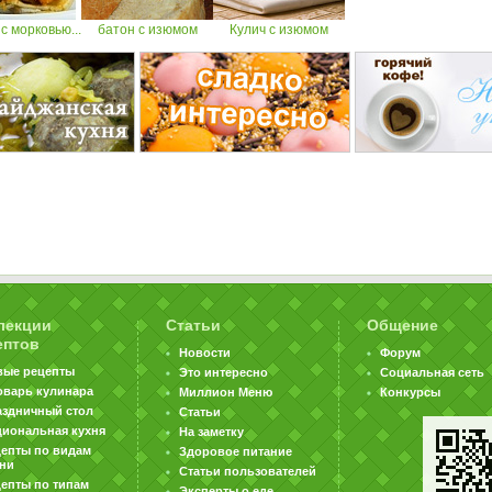
с морковью...
батон с изюмом
Кулич с изюмом
лекции
Статьи
Общение
ептов
Новости
Форум
вые рецепты
Это интересно
Социальная сеть
оварь кулинара
Миллион Меню
Конкурсы
аздничный стол
Статьи
циональная кухня
На заметку
цепты по видам
Здоровое питание
хни
Статьи пользователей
епты по типам
Эксперты о еде