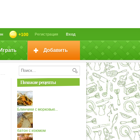
+100
он
Регистрация
Вход
Играть
Добавить
Похожие рецепты
Блинчики с морковью...
батон с изюмом