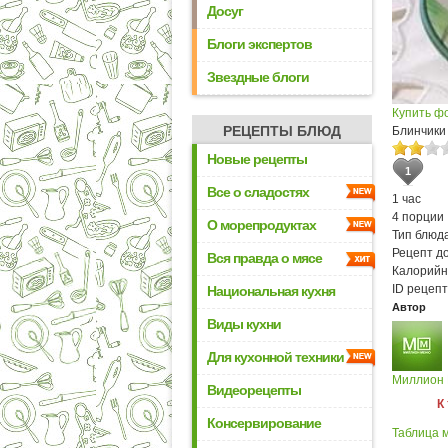
Досуг
Блоги экспертов
Звездные блоги
Купить ф
РЕЦЕПТЫ БЛЮД
Блинчики
Новые рецепты
1
Все о сладостях
1 час
4 порции
О морепродуктах
Тип блюда
Рецепт д
Вся правда о мясе
Калорийн
ID рецепт
Национальная кухня
Автор
Виды кухни
Для кухонной техники
Миллион
Видеорецепты
К
Консервирование
Таблица м