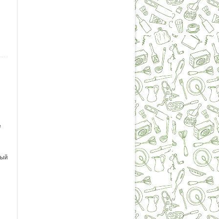
е
ный