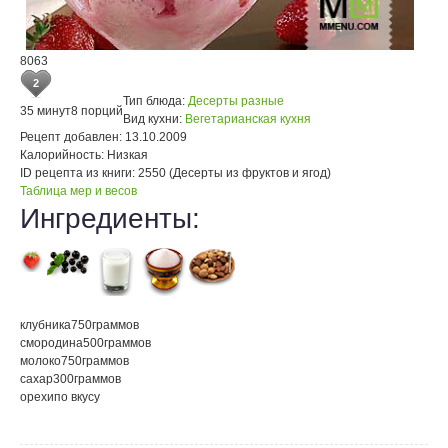
8063
2
Тип блюда:
Десерты разные
35 минут
8 порций
Вид кухни:
Вегетарианская кухня
Рецепт добавлен:
13.10.2009
Калорийность:
Низкая
ID рецепта из книги:
2550 (Десерты из фруктов и ягод)
Таблица мер и весов
Ингредиенты:
клубника
750
граммов
смородина
500
граммов
молоко
750
граммов
сахар
300
граммов
орехи
по вкусу