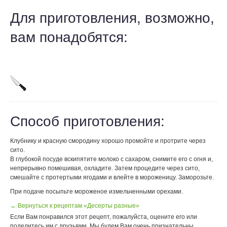
Для приготовления, возможно,
вам понадобятся:
Способ приготовления:
Клубнику и красную смородину хорошо промойте и протрите через
сито.
В глубокой посуде вскипятите молоко с сахаром, снимите его с огня и,
непрерывно помешивая, охладите. Затем процедите через сито,
смешайте с протертыми ягодами и влейте в мороженицу. Заморозьте.
При подаче посыпьте мороженое измельченными орехами.
← Вернуться к рецептам «Десерты разные»
Если Вам понравился этот рецепт, пожалуйста, оцените его или
поделитесь им с друзьями. Мы будем Вам очень признательны.