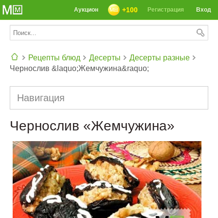
+100
Аукцион
Регистрация
Вход
Рецепты блюд
Десерты
Десерты разные
Чернослив &laquo;Жемчужина&raquo;
СЕГОДНЯ: 39142 РЕЦЕПТА
Навигация
Чернослив «Жемчужина»