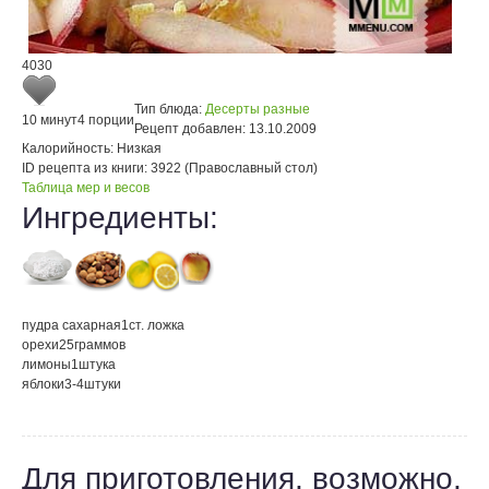
4030
Тип блюда:
Десерты разные
10 минут
4 порции
Рецепт добавлен:
13.10.2009
Калорийность:
Низкая
ID рецепта из книги:
3922 (Православный стол)
Таблица мер и весов
Ингредиенты:
пудра сахарная
1
ст. ложка
орехи
25
граммов
лимоны
1
штука
яблоки
3-4
штуки
Для приготовления, возможно,