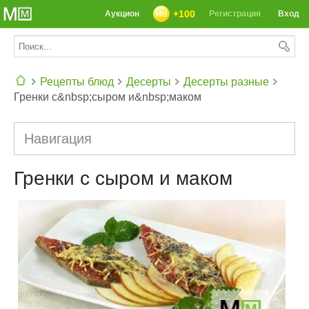
+100
Аукцион
Регистрация
Вход
Рецепты блюд
Десерты
Десерты разные
Гренки с&nbsp;сыром и&nbsp;маком
СЕГОДНЯ: 39142 РЕЦЕПТА
Навигация
Гренки с сыром и маком