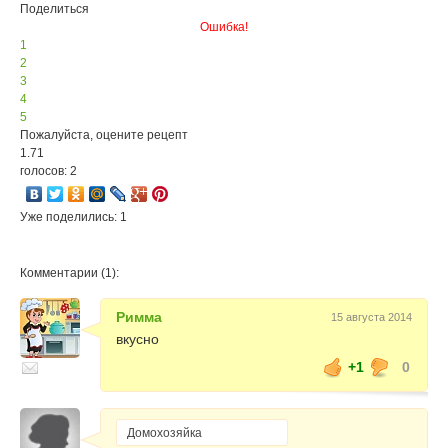
Поделиться
Ошибка!
1
2
3
4
5
Пожалуйста, оцените рецепт
1.71
голосов: 2
Уже поделились: 1
Комментарии (1):
Римма
15 августа 2014
вкусно
+1
0