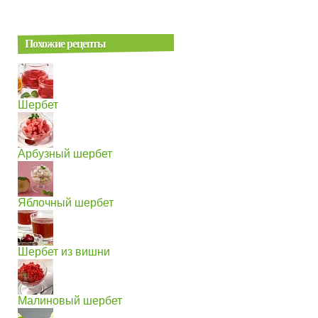
Похожие рецепты
Шербет
Арбузный шербет
Яблочный шербет
Шербет из вишни
Малиновый шербет