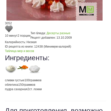
3052
Тип блюда:
Десерты разные
10 минут
2 порции
Рецепт добавлен:
13.10.2009
Калорийность:
Низкая
ID рецепта из книги:
12438 (Минимум калорий)
Таблица мер и весов
Ингредиенты:
сливки густые
100
граммов
облепиха
150
граммов
пудра сахарная
2
ст. ложки
Для приготовления, возможно,